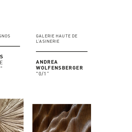
SNOS
GALERIE HAUTE DE
L’ASINERIE
IS
ANDREA
E
WOLFENSBERGER
"
"0/1”