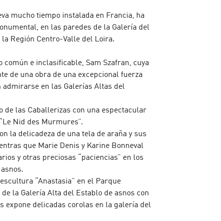
eva mucho tiempo instalada en Francia, ha
onumental, en las paredes de la Galería del
 la Región Centro-Valle del Loira.
o común e inclasificable, Sam Szafran, cuya
ente de una obra de una excepcional fuerza
 admirarse en las Galerías Altas del
o de las Caballerizas con una espectacular
a “Le Nid des Murmures”.
n la delicadeza de una tela de araña y sus
entras que Marie Denis y Karine Bonneval
ios y otras preciosas “paciencias” en los
 asnos.
scultura “Anastasia” en el Parque
de la Galería Alta del Establo de asnos con
 expone delicadas corolas en la galería del