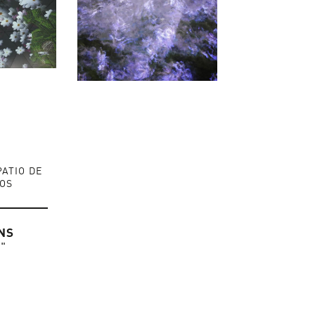
PATIO DE
ROS
NS
"