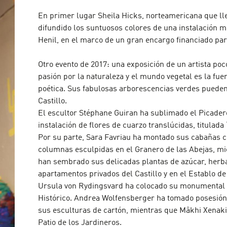
En primer lugar Sheila Hicks, norteamericana que ll
difundido los suntuosos colores de una instalación m
Henil, en el marco de un gran encargo financiado par
Otro evento de 2017: una exposición de un artista poc
pasión por la naturaleza y el mundo vegetal es la fu
poética. Sus fabulosas arborescencias verdes pueden
Castillo.
El escultor Stéphane Guiran ha sublimado el Picader
instalación de flores de cuarzo translúcidas, titulad
Por su parte, Sara Favriau ha montado sus cabañas co
columnas esculpidas en el Granero de las Abejas, mi
han sembrado sus delicadas plantas de azúcar, herbar
apartamentos privados del Castillo y en el Establo de
Ursula von Rydingsvard ha colocado su monumental e
Histórico. Andrea Wolfensberger ha tomado posesión 
sus esculturas de cartón, mientras que Mâkhi Xenakis
Patio de los Jardineros.