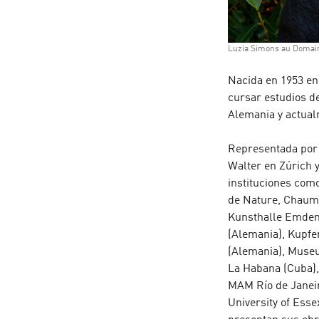
Luzia Simons au Domain
Nacida en 1953 en
cursar estudios de
Alemania y actual
Representada por 
Walter en Zúrich 
instituciones como
de Nature, Chaumo
Kunsthalle Emden 
(Alemania), Kupfe
(Alemania), Museu
La Habana (Cuba),
MAM Río de Janeir
University of Esse