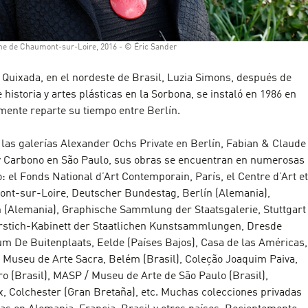
e de Chaumont-sur-Loire, 2016 - © Éric Sander
 Quixada, en el nordeste de Brasil, Luzia Simons, después de
 historia y artes plásticas en la Sorbona, se instaló en 1986 en
mente reparte su tiempo entre Berlín.
las galerías Alexander Ochs Private en Berlín, Fabian & Claude
y Carbono en São Paulo, sus obras se encuentran en numerosas
: el Fonds National d’Art Contemporain, París, el Centre d’Art et
nt-sur-Loire, Deutscher Bundestag, Berlín (Alemania),
(Alemania), Graphische Sammlung der Staatsgalerie, Stuttgart
rstich-Kabinett der Staatlichen Kunstsammlungen, Dresde
m De Buitenplaats, Eelde (Países Bajos), Casa de las Américas,
 Museu de Arte Sacra, Belém (Brasil), Coleção Joaquim Paiva,
o (Brasil), MASP / Museu de Arte de São Paulo (Brasil),
x, Colchester (Gran Bretaña), etc. Muchas colecciones privadas