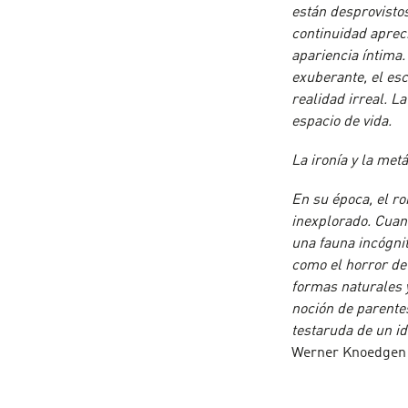
están desprovistos
continuidad apreci
apariencia íntima.
exuberante, el es
realidad irreal. L
espacio de vida.
La ironía y la met
En su época, el ro
inexplorado. Cuan
una fauna incógnit
como el horror de 
formas naturales y
noción de parentes
testaruda de un i
Werner Knoedgen