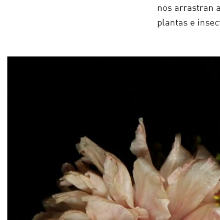
nos arrastran 
plantas e insec