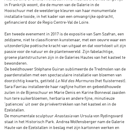
in Frankrijk woont, die de muren van de Galerie in de
Hooischuur met de weelderige kleuren van haar monumentale
installatie tooide, in het kader van een omvangrijke opdracht,
gefinancierd door de Regio Centre-Val de Loire.
Een tweede evenement in 2017 is de expositie van Sam Szafran, een
zeldzame, niet te classificeren kunstenaar, met een oeuvre waar een
uitzonderlijke poëtische kracht van uitgaat en dat voortvloeit uit zijn
passie voor de natuur en de plantenwereld. Zijn fabelachtige,
groene plantstructuren zijn in de Galeries Hautes van het kasteel te
bewonderen.
De beeldhouwer Stéphane Guiran sublimeerde de Tredmolen van de
paardenstallen met een spectaculaire installatie van bloemen van
doorzichtig kwarts, getiteld
Le Nid des Murmures
(het fluisternest).
Sara Favriau installeerde haar ragfijne hutten en gebeeldhouwde
zuilen in de Bijenschuur en Marie Denis en Karine Bonneval zaaiden
hun tere suikerbloemen, herbaria en andere fijne, minutieuze
'patiences' uit over de privévertrekken van het kasteel en in de
Ezelstallen.
De monumentale sculptuur
Anastasia
van Ursula von Rydingsvard
staat in het Historisch Park. Andrea Wolfensberger nam de Galerie
Haute van de Ezelstallen in beslag met zijn kartonnen werken en