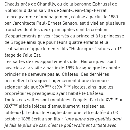
Chaalis près de Chantilly, ou de la baronne Ephrussi de
Rothschild dans sa villa de Saint-Jean-Cap-Ferrat.
Le programme d’aménagement, réalisé à partir de 1880
par l’architecte Paul-Ernest Sanson, est divisé en plusieurs
tranches dont les deux principales sont la création
d’appartements privés réservés au prince et à la princesse
de Broglie ainsi que pour leurs quatre enfants et la
er
réalisation d’appartements dits "Historiques" situés au 1
étage de l’aile Est.
Les salles de ces appartements dits "Historiques" sont
ouvertes à la visite à partir de 1899 lorsque que le couple
princier ne demeure pas au Château. Ces dernières
permettent d’évoquer l’agencement d’une demeure
ème
ème
seigneuriale aux XV
et XVI
siècles, ainsi que les
propriétaires prestigieux ayant habité le Château.
ème
Toutes ces salles sont meublées d’objets d’art du XV
au
ème
XIX
siècle (pièces d’ameublement, tapisseries,
tableaux). Le duc de Broglie dans une lettre datée du 03
octobre 1898 écrit à son fils
: "une autre des qualités dont
je fais le plus de cas, c’est le goût vraiment artiste avec