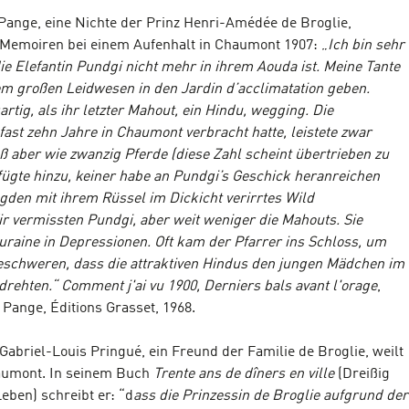
 Pange, eine Nichte der Prinz Henri-Amédée de Broglie,
 Memoiren bei einem Aufenhalt in Chaumont 1907: „
Ich bin sehr
ie Elefantin Pundgi nicht mehr in ihrem Aouda ist. Meine Tante
em großen Leidwesen in den Jardin d’acclimatation geben.
rtig, als ihr letzter Mahout, ein Hindu, wegging. Die
fast zehn Jahre in Chaumont verbracht hatte, leistete zwar
aß aber wie zwanzig Pferde (diese Zahl scheint übertrieben zu
 fügte hinzu, keiner habe an Pundgi’s Geschick heranreichen
agden mit ihrem Rüssel im Dickicht verirrtes Wild
r vermissten Pundgi, aber weit weniger die Mahouts. Sie
ouraine in Depressionen. Oft kam der Pfarrer ins Schloss, um
eschweren, dass die attraktiven Hindus den jungen Mädchen im
rdrehten.“
Comment j'ai vu 1900, Derniers bals avant l'orage
,
Pange, Éditions Grasset, 1968.
 Gabriel-Louis Pringué, ein Freund der Familie de Broglie, weilt
aumont. In seinem Buch
Trente ans de dîners en ville
(Dreißig
ben) schreibt er: “d
ass die Prinzessin de Broglie aufgrund der