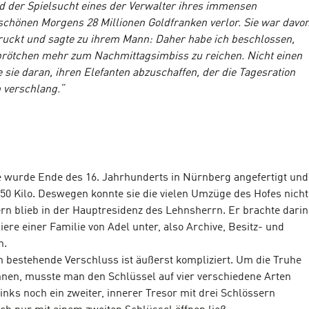
d der Spielsucht eines der Verwalter ihres immensen
chönen Morgens 28 Millionen Goldfranken verlor. Sie war davo
uckt und sagte zu ihrem Mann: Daher habe ich beschlossen,
brötchen mehr zum Nachmittagsimbiss zu reichen. Nicht einen
 sie daran, ihren Elefanten abzuschaffen, der die Tagesration
 verschlang.“
 wurde Ende des 16. Jahrhunderts in Nürnberg angefertigt und
250 Kilo. Deswegen konnte sie die vielen Umzüge des Hofes nicht
n blieb in der Hauptresidenz des Lehnsherrn. Er brachte darin
iere einer Familie von Adel unter, also Archive, Besitz- und
n.
n bestehende Verschluss ist äußerst kompliziert. Um die Truhe
nnen, musste man den Schlüssel auf vier verschiedene Arten
links noch ein zweiter, innerer Tresor mit drei Schlössern