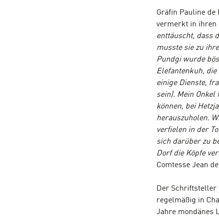
Gräfin Pauline de
vermerkt in ihren
enttäuscht, dass d
musste sie zu ihr
Pundgi
wurde bösa
Elefantenkuh, die 
einige Dienste, fr
sein). Mein Onkel
können, bei Hetzj
herauszuholen. Wi
verfielen in der T
sich darüber zu b
Dorf die Köpfe ve
Comtesse Jean de 
Der Schriftsteller
regelmäßig in Ch
Jahre mondänes Le