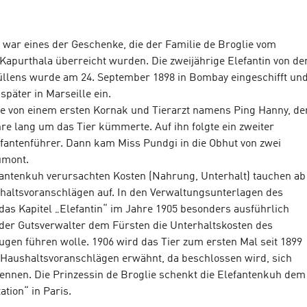
 war eines der Geschenke, die der Familie de Broglie vom
apurthala überreicht wurden. Die zweijährige Elefantin von de
üllens wurde am 24. September 1898 in Bombay eingeschifft un
 später in Marseille ein.
ie von einem ersten Kornak und Tierarzt namens Ping Hanny, de
hre lang um das Tier kümmerte. Auf ihn folgte ein zweiter
efantenführer. Dann kam Miss Pundgi in die Obhut von zwei
umont.
fantenkuh verursachten Kosten (Nahrung, Unterhalt) tauchen ab
shaltsvoranschlägen auf. In den Verwaltungsunterlagen des
das Kapitel „Elefantin“ im Jahre 1905 besonders ausführlich
 der Gutsverwalter dem Fürsten die Unterhaltskosten des
ugen führen wolle. 1906 wird das Tier zum ersten Mal seit 1899
 Haushaltsvoranschlägen erwähnt, da beschlossen wird, sich
rennen. Die Prinzessin de Broglie schenkt die Elefantenkuh dem
ation“ in Paris.