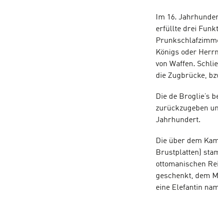
Im 16. Jahrhunder
erfüllte drei Fun
Prunkschlafzimme
Königs oder Herrn
von Waffen. Schli
die Zugbrücke, bz
Die de Broglie’s 
zurückzugeben und
Jahrhundert.
Die über dem Kami
Brustplatten) st
ottomanischen Re
geschenkt, dem Ma
eine Elefantin na