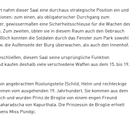
t nahm dieser Saal eine durchaus strategische Position ein und
ktionen: zum einen, als obligatorischer Durchgang zum
r, gewissermaßen eine Sicherheitsschleuse für die Wachen de
. Zum zweiten, übten sie in diesem Raum auch den Gebrauch
eßlich konnten die Soldaten durch das Fenster zum Park sowohl
w. die Außenseite der Burg überwachen, als auch den Innenhof.
beschließen, diesem Saal seine ursprüngliche Funktion
 kaufen deshalb viele verschiedene Waffen aus dem 15. bis 19.
n angebrachten Rüstungsteile (Schild, Helm und rechteckige
ammen vom ausgehenden 19. Jahrhundert. Sie kommen aus dem
ich und wurden Prinz de Broglie von einem engen Freund
haradscha von Kapurthala. Die Prinzessin de Broglie erhielt
mens Miss Pundgi.