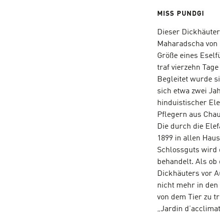
MISS PUNDGI
Dieser Dickhäuter
Maharadscha von K
Größe eines Eself
traf vierzehn Tage
Begleitet wurde s
sich etwa zwei Ja
hinduistischer El
Pflegern aus Cha
Die durch die Ele
1899 in allen Hau
Schlossguts wird 
behandelt. Als ob
Dickhäuters vor A
nicht mehr in den
von dem Tier zu t
„Jardin d’acclimat