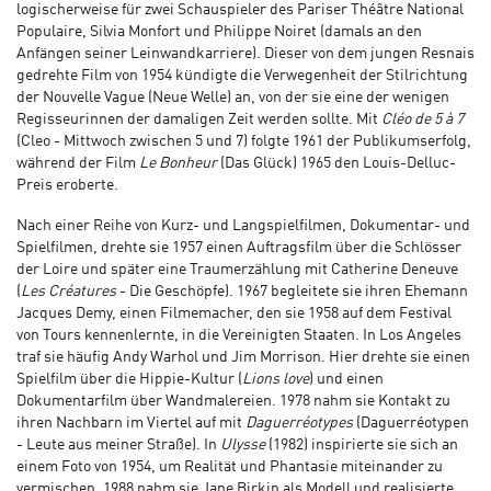
logischerweise für zwei Schauspieler des Pariser Théâtre National
Populaire, Silvia Monfort und Philippe Noiret (damals an den
Anfängen seiner Leinwandkarriere). Dieser von dem jungen Resnais
gedrehte Film von 1954 kündigte die Verwegenheit der Stilrichtung
der Nouvelle Vague (Neue Welle) an, von der sie eine der wenigen
Regisseurinnen der damaligen Zeit werden sollte. Mit
Cléo de 5 à 7
(Cleo - Mittwoch zwischen 5 und 7) folgte 1961 der Publikumserfolg,
während der Film
Le Bonheur
(Das Glück) 1965 den Louis-Delluc-
Preis eroberte.
Nach einer Reihe von Kurz- und Langspielfilmen, Dokumentar- und
Spielfilmen, drehte sie 1957 einen Auftragsfilm über die Schlösser
der Loire und später eine Traumerzählung mit Catherine Deneuve
(
Les Créatures
- Die Geschöpfe). 1967 begleitete sie ihren Ehemann
Jacques Demy, einen Filmemacher, den sie 1958 auf dem Festival
von Tours kennenlernte, in die Vereinigten Staaten. In Los Angeles
traf sie häufig Andy Warhol und Jim Morrison. Hier drehte sie einen
Spielfilm über die Hippie-Kultur (
Lions love
) und einen
Dokumentarfilm über Wandmalereien. 1978 nahm sie Kontakt zu
ihren Nachbarn im Viertel auf mit
Daguerréotypes
(Daguerréotypen
- Leute aus meiner Straße). In
Ulysse
(1982) inspirierte sie sich an
einem Foto von 1954, um Realität und Phantasie miteinander zu
vermischen. 1988 nahm sie Jane Birkin als Modell und realisierte