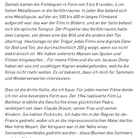
Damals kamen die Filmkopien in Form von 5 bis 8 runden, 4 cm
hohen Metallboxen in die Vorführräume. In jeder Box befand sich
eine Metallspule, auf der ein 500 bis 600 m langes Filmband
aufgerollt war: das war der Film in Bildern, und an der Seite befand
sich die optische Tonspur. Der Projektor des Vorführraums hatte
zwei Lampen, von denen eine das Bild und die andere den Ton
übertrug. Heutzutage ist der Träger jedes Films eine digitale Datei
für Bild und Ton, die durchschnittlich 200 g wiegt, wenn sie nicht
elektronisch ist. Wir haben vielerorts Massen von Spulen und
Filmen hingeworfen… Für meine Filme und die von Jacques Demy
haben wir uns mit unzähligen Kopien wiedergefunden, welche die
Kinos nicht mehr wollen. Es ist bekannt, dass ich mich für Sammeln
und Wiederverwerten interessiere.
Dies ist die dritte Hütte, die ich baue. Für jeden meiner Filme denke
ich mir eine besondere Form aus. Der 1964 realisierte Film Le
Bonheur erzählte die Geschichte eines glücklichen Paars,
verkörpert von Jean-Claude Drouot, seiner Frau und seinen
Kindern. Sie liebten Picknicks. Ich habe ihn in der Region Ile-de-
France gedreht, wobei ich an die impressionistischen Maler dachte.
Man hörte Mozart. Der Vorspann war in der Nähe eines
Sonnenblumenfeldes gedreht worden - diese Blumen des Sommers