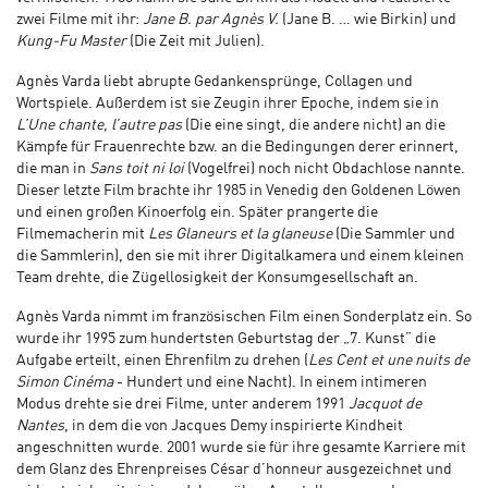
zwei Filme mit ihr:
Jane B. par Agnès V.
(Jane B. … wie Birkin) und
Kung-Fu Master
(Die Zeit mit Julien).
Agnès Varda liebt abrupte Gedankensprünge, Collagen und
Wortspiele. Außerdem ist sie Zeugin ihrer Epoche, indem sie in
L’Une chante, l’autre pas
(Die eine singt, die andere nicht) an die
Kämpfe für Frauenrechte bzw. an die Bedingungen derer erinnert,
die man in
Sans toit ni loi
(Vogelfrei) noch nicht Obdachlose nannte.
Dieser letzte Film brachte ihr 1985 in Venedig den Goldenen Löwen
und einen großen Kinoerfolg ein. Später prangerte die
Filmemacherin mit
Les Glaneurs et la glaneuse
(Die Sammler und
die Sammlerin), den sie mit ihrer Digitalkamera und einem kleinen
Team drehte, die Zügellosigkeit der Konsumgesellschaft an.
Agnès Varda nimmt im französischen Film einen Sonderplatz ein. So
wurde ihr 1995 zum hundertsten Geburtstag der „7. Kunst” die
Aufgabe erteilt, einen Ehrenfilm zu drehen (
Les Cent et une nuits de
Simon Cinéma
- Hundert und eine Nacht). In einem intimeren
Modus drehte sie drei Filme, unter anderem 1991
Jacquot de
Nantes
, in dem die von Jacques Demy inspirierte Kindheit
angeschnitten wurde. 2001 wurde sie für ihre gesamte Karriere mit
dem Glanz des Ehrenpreises César d’honneur ausgezeichnet und