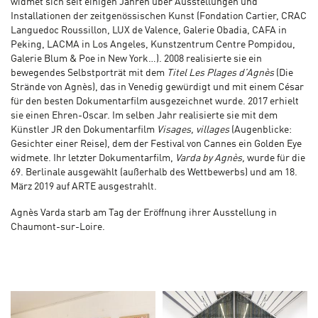
widmet sich seit einigen Jahren über Ausstellungen und
Installationen der zeitgenössischen Kunst (Fondation Cartier, CRAC
Languedoc Roussillon, LUX de Valence, Galerie Obadia, CAFA in
Peking, LACMA in Los Angeles, Kunstzentrum Centre Pompidou,
Galerie Blum & Poe in New York…). 2008 realisierte sie ein
bewegendes Selbstporträt mit dem
Titel Les Plages d’Agnès
(Die
Strände von Agnès), das in Venedig gewürdigt und mit einem César
für den besten Dokumentarfilm ausgezeichnet wurde. 2017 erhielt
sie einen Ehren-Oscar. Im selben Jahr realisierte sie mit dem
Künstler JR den Dokumentarfilm
Visages, villages
(Augenblicke:
Gesichter einer Reise), dem der Festival von Cannes ein Golden Eye
widmete. Ihr letzter Dokumentarfilm,
Varda by Agnès,
wurde für die
69. Berlinale ausgewählt (außerhalb des Wettbewerbs) und am 18.
März 2019 auf ARTE ausgestrahlt.
Agnès Varda starb am Tag der Eröffnung ihrer Ausstellung in
Chaumont-sur-Loire.