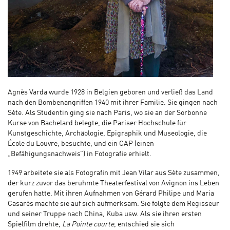
Agnès Varda wurde 1928 in Belgien geboren und verließ das Land
nach den Bombenangriffen 1940 mit ihrer Familie. Sie gingen nach
Sète. Als Studentin ging sie nach Paris, wo sie an der Sorbonne
Kurse von Bachelard belegte, die Pariser Hochschule für
Kunstgeschichte, Archäologie, Epigraphik und Museologie, die
École du Louvre, besuchte, und ein CAP (einen
„Befähigungsnachweis”) in Fotografie erhielt.
1949 arbeitete sie als Fotografin mit Jean Vilar aus Sète zusammen,
der kurz zuvor das berühmte Theaterfestival von Avignon ins Leben
gerufen hatte. Mit ihren Aufnahmen von Gérard Philipe und Maria
Casarès machte sie auf sich aufmerksam. Sie folgte dem Regisseur
und seiner Truppe nach China, Kuba usw. Als sie ihren ersten
Spielfilm drehte,
La Pointe courte
, entschied sie sich