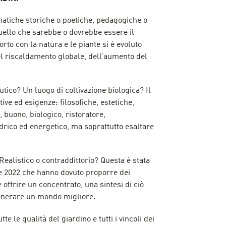
matiche storiche o poetiche, pedagogiche o
quello che sarebbe o dovrebbe essere il
rto con la natura e le piante si è evoluto
el riscaldamento globale, dell’aumento del
.
tico? Un luogo di coltivazione biologica? Il
tive ed esigenze: filosofiche, estetiche,
 buono, biologico, ristoratore,
 idrico ed energetico, ma soprattutto esaltare
 Realistico o contraddittorio? Questa è stata
ione 2022 che hanno dovuto proporre dei
 offrire un concentrato, una sintesi di ciò
generare un mondo migliore.
tte le qualità del giardino e tutti i vincoli dei