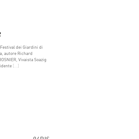
2
stival dei Giardini di
, autore Richard
ROSNIER, Vivaista Soazig
sidente
[...]