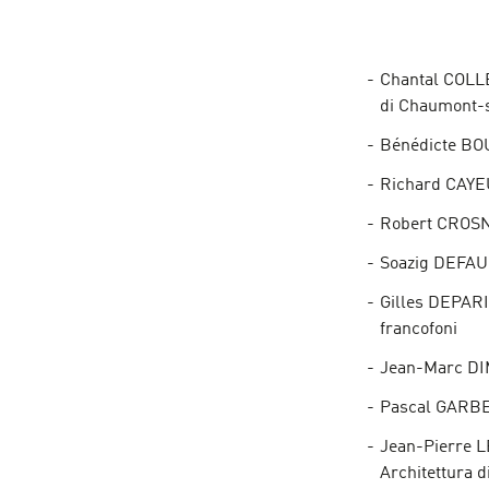
Chantal COLLE
di Chaumont-
Bénédicte BOU
Richard CAYEU
Robert CROSNI
Soazig DEFAUL
Gilles DEPARIS
francofoni
Jean-Marc DI
Pascal GARBE,
Jean-Pierre LE
Architettura di