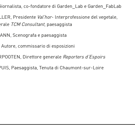
 Giornalista, co-fondatore di Garden_Lab e Garden_FabLab
LLER, Presidente
Val’hor
- lnterprofessione del vegetale,
erale
TCM Consultant
, paesaggista
ANN, Scenografa e paesaggista
Autore, commissario di esposizioni
RPOOTEN, Direttore generale
Reporters d’Espoirs
IS, Paesaggista, Tenuta di Chaumont-sur-Loire