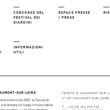
CONCORSO DEL
ESPACE PRESSE
RI
FESTIVAL DEI
/ PRESS
GIARDINI
INFORMAZIONI
I
UTILI
HAUMONT-SUR-LOIRE
TENUTA DI CHAUMONT-SUR-L
41150 CHAUMONT-SUR-LOIRE
one Centro nel 2007, la Tenuta di
 diventata un luogo irrinunciabile
T. : +33 (0) 254 209 922
dei giardini. La triplice identità