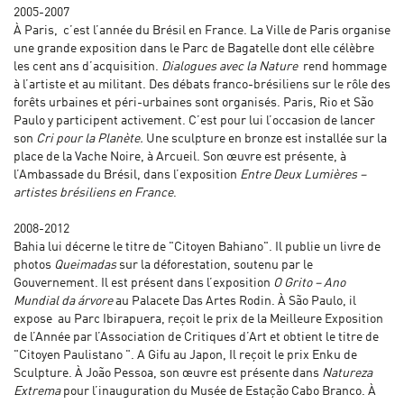
2005-2007
À Paris, c’est l’année du Brésil en France. La Ville de Paris organise
une grande exposition dans le Parc de Bagatelle dont elle célèbre
les cent ans d’acquisition.
Dialogues avec la Nature
rend hommage
à l’artiste et au militant. Des débats franco-brésiliens sur le rôle des
forêts urbaines et péri-urbaines sont organisés. Paris, Rio et São
Paulo y participent activement. C’est pour lui l’occasion de lancer
son
Cri pour la Planète.
Une sculpture en bronze est installée sur la
place de la Vache Noire, à Arcueil. Son œuvre est présente, à
l’Ambassade du Brésil, dans l’exposition
Entre Deux Lumières –
artistes brésiliens en France
.
2008-2012
Bahia lui décerne le titre de "Citoyen Bahiano". Il publie un livre de
photos
Queimadas
sur la déforestation, soutenu par le
Gouvernement. Il est présent dans l’exposition
O Grito – Ano
Mundial da árvore
au Palacete Das Artes Rodin. À São Paulo, il
expose au Parc Ibirapuera, reçoit le prix de la Meilleure Exposition
de l’Année par l’Association de Critiques d’Art et obtient le titre de
"Citoyen Paulistano ". A Gifu au Japon, Il reçoit le prix Enku de
Sculpture. À João Pessoa, son œuvre est présente dans
Natureza
Extrema
pour l’inauguration du Musée de Estação Cabo Branco. À