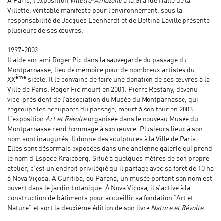
À Paris, l’exposition
Villette-Amazone
à la Grande Halle de la
Villette, véritable manifeste pour l’environnement, sous la
responsabilité de Jacques Leenhardt et de Bettina Laville présente
plusieurs de ses œuvres.
1997-2003
Il aide son ami Roger Pic dans la sauvegarde du passage du
Montparnasse, lieu de mémoire pour de nombreux artistes du
ème
XX
siècle. Il le convainc de faire une donation de ses œuvres à la
Ville de Paris. Roger Pic meurt en 2001. Pierre Restany, devenu
vice-président de l’association du Musée du Montparnasse, qui
regroupe les occupants du passage, meurt à son tour en 2003.
L’exposition
Art et Révolte
organisée dans le nouveau Musée du
Montparnasse rend hommage à son œuvre. Plusieurs lieux à son
nom sont inaugurés. Il donne des sculptures à la Ville de Paris.
Elles sont désormais exposées dans une ancienne galerie qui prend
le nom d’Espace Krajcberg. Situé à quelques mètres de son propre
atelier, c’est un endroit privilégié qu’il partage avec sa forêt de 10 ha
à Nova Viçosa. A Curitiba, au Paraná, un musée portant son nom est
ouvert dans le jardin botanique. À Nova Viçosa, il s’active à la
construction de bâtiments pour accueillir sa fondation "Art et
Nature" et sort la deuxième édition de son livre
Nature et Révolte
.