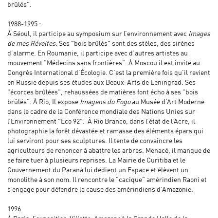
brûlés".
1988-1995 :
À Séoul, il participe au symposium sur l’environnement avec
Images
de mes Révoltes
. Ses "bois brûlés" sont des stèles, des sirènes
d’alarme. En Roumanie, il participe avec d’autres artistes au
mouvement "Médecins sans frontières". À Moscou il est invité au
Congrès International d’Écologie. C’est la première fois qu’il revient
en Russie depuis ses études aux Beaux-Arts de Leningrad. Ses
"écorces brûlées", rehaussées de matières font écho à ses "bois
brûlés". À Rio, Il expose
Imagens do Fogo
au Musée d’Art Moderne
dans le cadre de la Conférence mondiale des Nations Unies sur
l’Environnement "Eco 92". À Rio Branco, dans l’état de l’Acre, il
photographie la forêt dévastée et ramasse des éléments épars qui
lui serviront pour ses sculptures. Il tente de convaincre les
agriculteurs de renoncer à abattre les arbres. Menacé, il manque de
se faire tuer à plusieurs reprises. La Mairie de Curitiba et le
Gouvernement du Paraná lui dédient un Espace et élèvent un
monolithe à son nom. Il rencontre le "cacique" amérindien Raoni et
s’engage pour défendre la cause des amérindiens d’Amazonie.
1996