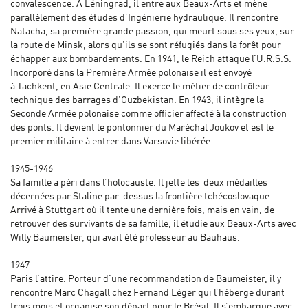
convalescence. A Léningrad, il entre aux Beaux-Arts et mène
parallèlement des études d’Ingénierie hydraulique. Il rencontre
Natacha, sa première grande passion, qui meurt sous ses yeux, sur
la route de Minsk, alors qu’ils se sont réfugiés dans la forêt pour
échapper aux bombardements. En 1941, le Reich attaque l’U.R.S.S.
Incorporé dans la Première Armée polonaise il est envoyé
à Tachkent, en Asie Centrale. Il exerce le métier de contrôleur
technique des barrages d’Ouzbekistan. En 1943, il intègre la
Seconde Armée polonaise comme officier affecté à la construction
des ponts. Il devient le pontonnier du Maréchal Joukov et est le
premier militaire à entrer dans Varsovie libérée.
1945-1946
Sa famille a péri dans l’holocauste. Il jette les deux médailles
décernées par Staline par-dessus la frontière tchécoslovaque.
Arrivé à Stuttgart où il tente une dernière fois, mais en vain, de
retrouver des survivants de sa famille, il étudie aux Beaux-Arts avec
Willy Baumeister, qui avait été professeur au Bauhaus.
1947
Paris l’attire. Porteur d’une recommandation de Baumeister, il y
rencontre Marc Chagall chez Fernand Léger qui l’héberge durant
trois mois et organise son départ pour le Brésil. Il s’embarque avec