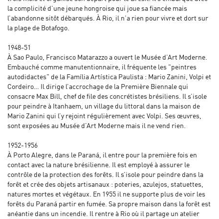
la complicité d’une jeune hongroise qui joue sa fiancée mais
l’abandonne sitôt débarqués. À Rio, il n’a rien pour vivre et dort sur
la plage de Botafogo.
1948-51
À Sao Paulo, Francisco Matarazzo a ouvert le Musée d’Art Moderne.
Embauché comme manutentionnaire, il fréquente les "peintres
autodidactes" de la Família Artística Paulista : Mario Zanini, Volpi et
Cordeiro… Il dirige l’accrochage de la Première Biennale qui
consacre Max Bill, chef de file des concrétistes brésiliens. Il s’isole
pour peindre à Itanhaem, un village du littoral dans la maison de
Mario Zanini qui l’y rejoint régulièrement avec Volpi. Ses œuvres,
sont exposées au Musée d’Art Moderne mais il ne vend rien.
1952-1956
À Porto Alegre, dans le Paraná, il entre pour la première fois en
contact avec la nature brésilienne. Il est employé à assurer le
contrôle de la protection des forêts. Il s’isole pour peindre dans la
forêt et crée des objets artisanaux : poteries, azulejos, statuettes,
natures mortes et végétaux. En 1955 il ne supporte plus de voir les
forêts du Paraná partir en fumée. Sa propre maison dans la forêt est
anéantie dans un incendie. Il rentre à Rio où il partage un atelier