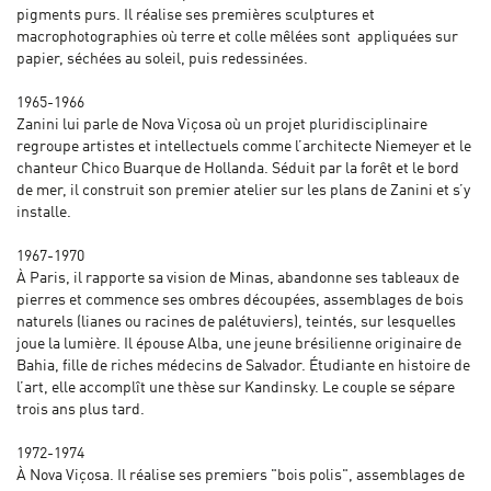
pigments purs. Il réalise ses premières sculptures et
macrophotographies où terre et colle mêlées sont appliquées sur
papier, séchées au soleil, puis redessinées.
1965-1966
Zanini lui parle de Nova Viçosa où un projet pluridisciplinaire
regroupe artistes et intellectuels comme l’architecte Niemeyer et le
chanteur Chico Buarque de Hollanda. Séduit par la forêt et le bord
de mer, il construit son premier atelier sur les plans de Zanini et s’y
installe.
1967-1970
À Paris, il rapporte sa vision de Minas, abandonne ses tableaux de
pierres et commence ses ombres découpées, assemblages de bois
naturels (lianes ou racines de palétuviers), teintés, sur lesquelles
joue la lumière. Il épouse Alba, une jeune brésilienne originaire de
Bahia, fille de riches médecins de Salvador. Étudiante en histoire de
l’art, elle accomplît une thèse sur Kandinsky. Le couple se sépare
trois ans plus tard.
1972-1974
À Nova Viçosa. Il réalise ses premiers "bois polis", assemblages de