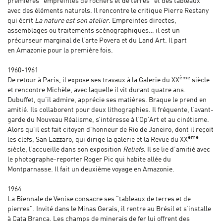
premières "empreintes de rochers et de terres" et des tableaux
avec des éléments naturels. Il rencontre le critique Pierre Restany
qui écrit
La nature est son atelier
. Empreintes directes,
assemblages ou traitements scénographiques… il est un
précurseur marginal de l’arte Povera et du Land Art. Il part
en Amazonie pour la première fois.
1960-1961
ème
De retour à Paris, il expose ses travaux à la Galerie du XX
siècle
et rencontre Michèle, avec laquelle il vit durant quatre ans.
Dubuffet, qu’il admire, apprécie ses matières. Braque le prend en
amitié. Ils collaborent pour deux lithographies. Il fréquente, l’avant-
garde du Nouveau Réalisme, s’intéresse à l’Op’Art et au cinétisme.
Alors qu’il est fait citoyen d’honneur de Rio de Janeiro, dont il reçoit
ème
les clefs, San Lazzaro, qui dirige la galerie et la Revue du XX
siècle, l’accueille dans son exposition
Reliefs
. Il se lie d’amitié avec
le photographe-reporter Roger Pic qui habite allée du
Montparnasse. Il fait un deuxième voyage en Amazonie.
1964
La Biennale de Venise consacre ses "tableaux de terres et de
pierres". Invité dans le Minas Gerais, il rentre au Brésil et s’installe
à Cata Branca. Les champs de minerais de fer lui offrent des