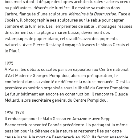
bois morts dont il dégage des lignes architecturales : arbres creux
ou palétuviers, dévorés de lumière. Il dessine sa maison dans
l’arbre, flanquée d’une sculpture
Mémoire à la Destruction
. Face à
l’océan, il photographie ses sculptures sur le sable pour capter
l’ombre et la lumière. Les "empreintes de sable", moulages réalisés
directement sur la plage à marée basse, deviennent des
estampages de papier blanc, retravaillés avec des pigments
naturels. Avec Pierre Restany il voyage à travers le Minas Gerais et
le Piauí.
1975
À Paris, les débats suscités par son exposition au Centre national
d’Art Moderne Georges Pompidou, alors en préfiguration, le
confortent dans sa volonté de défendre la nature menacée. C’est la
première exposition organisée sous le libellé du Centre Pompidou.
Le futur bâtiment est encore en construction. Il rencontre Claude
Mollard, alors secrétaire général du Centre Pompidou.
1976-1978
Il embarque pour le Mato Grosso en Amazonie avec Sepp
Baendereck rencontré l’année précédente. Ils partagent la même
passion pour la défense de la nature et resteront liés par cette
cause jusqu’à la mort de Baendereck en 1989. Ils feront ensemble