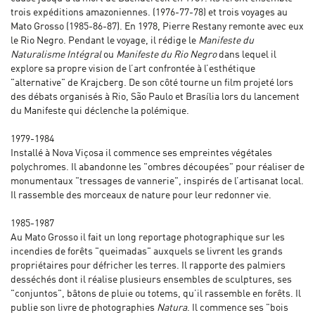
trois expéditions amazoniennes. (1976-77-78) et trois voyages au
Mato Grosso (1985-86-87). En 1978, Pierre Restany remonte avec eux
le Rio Negro. Pendant le voyage, il rédige le
Manifeste du
Naturalisme Intégral
ou
Manifeste du Rio Negro
dans lequel il
explore sa propre vision de l’art confrontée à l’esthétique
"alternative" de Krajcberg. De son côté tourne un film projeté lors
des débats organisés à Rio, São Paulo et Brasília lors du lancement
du Manifeste qui déclenche la polémique.
1979-1984
Installé à Nova Viçosa il commence ses empreintes végétales
polychromes. Il abandonne les "ombres découpées" pour réaliser de
monumentaux "tressages de vannerie", inspirés de l’artisanat local.
Il rassemble des morceaux de nature pour leur redonner vie.
1985-1987
Au Mato Grosso il fait un long reportage photographique sur les
incendies de forêts "queimadas" auxquels se livrent les grands
propriétaires pour défricher les terres. Il rapporte des palmiers
desséchés dont il réalise plusieurs ensembles de sculptures, ses
"conjuntos", bâtons de pluie ou totems, qu’il rassemble en forêts. Il
publie son livre de photographies
Natura
. Il commence ses "bois