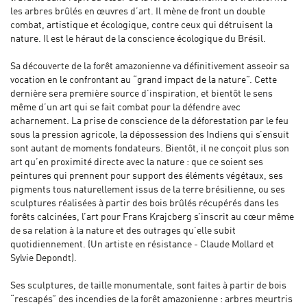
les arbres brûlés en œuvres d’art. Il mène de front un double
combat, artistique et écologique, contre ceux qui détruisent la
nature. Il est le héraut de la conscience écologique du Brésil.
Sa découverte de la forêt amazonienne va définitivement asseoir sa
vocation en le confrontant au “grand impact de la nature”. Cette
dernière sera première source d’inspiration, et bientôt le sens
même d’un art qui se fait combat pour la défendre avec
acharnement. La prise de conscience de la déforestation par le feu
sous la pression agricole, la dépossession des Indiens qui s’ensuit
sont autant de moments fondateurs. Bientôt, il ne conçoit plus son
art qu’en proximité directe avec la nature : que ce soient ses
peintures qui prennent pour support des éléments végétaux, ses
pigments tous naturellement issus de la terre brésilienne, ou ses
sculptures réalisées à partir des bois brûlés récupérés dans les
forêts calcinées, l’art pour Frans Krajcberg s’inscrit au cœur même
de sa relation à la nature et des outrages qu’elle subit
quotidiennement. (Un artiste en résistance - Claude Mollard et
Sylvie Depondt).
Ses sculptures, de taille monumentale, sont faites à partir de bois
“rescapés” des incendies de la forêt amazonienne : arbres meurtris