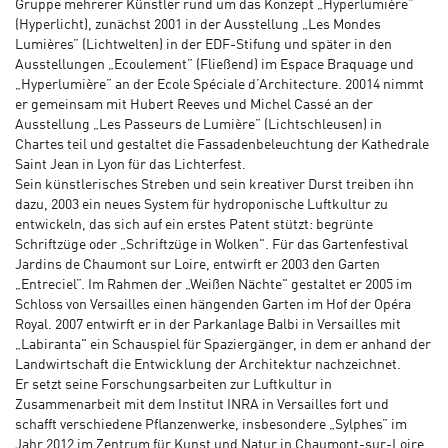
Gruppe mehrerer Künstler rund um das Konzept „Hyperlumière”
(Hyperlicht), zunächst 2001 in der Ausstellung „Les Mondes
Lumières” (Lichtwelten) in der EDF-Stifung und später in den
Ausstellungen „Ecoulement” (Fließend) im Espace Braquage und
„Hyperlumière” an der Ecole Spéciale d’Architecture. 20014 nimmt
er gemeinsam mit Hubert Reeves und Michel Cassé an der
Ausstellung „Les Passeurs de Lumière” (Lichtschleusen) in
Chartes teil und gestaltet die Fassadenbeleuchtung der Kathedrale
Saint Jean in Lyon für das Lichterfest.
Sein künstlerisches Streben und sein kreativer Durst treiben ihn
dazu, 2003 ein neues System für hydroponische Luftkultur zu
entwickeln, das sich auf ein erstes Patent stützt: begrünte
Schriftzüge oder „Schriftzüge in Wolken". Für das Gartenfestival
Jardins de Chaumont sur Loire, entwirft er 2003 den Garten
„Entreciel”. Im Rahmen der „Weißen Nächte" gestaltet er 2005 im
Schloss von Versailles einen hängenden Garten im Hof der Opéra
Royal. 2007 entwirft er in der Parkanlage Balbi in Versailles mit
„Labiranta" ein Schauspiel für Spaziergänger, in dem er anhand der
Landwirtschaft die Entwicklung der Architektur nachzeichnet.
Er setzt seine Forschungsarbeiten zur Luftkultur in
Zusammenarbeit mit dem Institut INRA in Versailles fort und
schafft verschiedene Pflanzenwerke, insbesondere „Sylphes” im
Jahr 2012 im Zentrum für Kunst und Natur in Chaumont-sur-Loire.