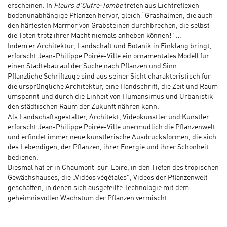
erscheinen. In
Fleurs d’Outre-Tombe
treten aus Lichtreflexen
bodenunabhängige Pflanzen hervor, gleich “Grashalmen, die auch
den härtesten Marmor von Grabsteinen durchbrechen, die selbst
die Toten trotz ihrer Macht niemals anheben können!” …
Indem er Architektur, Landschaft und Botanik in Einklang bringt,
erforscht Jean-Philippe Poirée-Ville ein ornamentales Modell für
einen Städtebau auf der Suche nach Pflanzen und Sinn.
Pflanzliche Schriftzüge sind aus seiner Sicht charakteristisch für
die ursprüngliche Architektur, eine Handschrift, die Zeit und Raum
umspannt und durch die Einheit von Humansimus und Urbanistik
den städtischen Raum der Zukunft nähren kann.
Als Landschaftsgestalter, Architekt, Videokünstler und Künstler
erforscht Jean-Philippe Poirée-Ville unermüdlich die Pflanzenwelt
und erfindet immer neue künstlerische Ausdrucksformen, die sich
des Lebendigen, der Pflanzen, ihrer Energie und ihrer Schönheit
bedienen.
Diesmal hat er in Chaumont-sur-Loire, in den Tiefen des tropischen
Gewächshauses, die „Vidéos végétales", Videos der Pflanzenwelt
geschaffen, in denen sich ausgefeilte Technologie mit dem
geheimnisvollen Wachstum der Pflanzen vermischt.