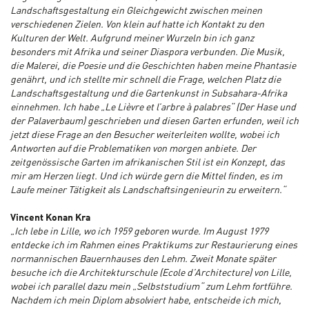
Landschaftsgestaltung ein Gleichgewicht zwischen meinen
verschiedenen Zielen. Von klein auf hatte ich Kontakt zu den
Kulturen der Welt. Aufgrund meiner Wurzeln bin ich ganz
besonders mit Afrika und seiner Diaspora verbunden. Die Musik,
die Malerei, die Poesie und die Geschichten haben meine Phantasie
genährt, und ich stellte mir schnell die Frage, welchen Platz die
Landschaftsgestaltung und die Gartenkunst in Subsahara-Afrika
einnehmen. Ich habe „Le Lièvre et l’arbre à palabres“ (Der Hase und
der Palaverbaum) geschrieben und diesen Garten erfunden, weil ich
jetzt diese Frage an den Besucher weiterleiten wollte, wobei ich
Antworten auf die Problematiken von morgen anbiete. Der
zeitgenössische Garten im afrikanischen Stil ist ein Konzept, das
mir am Herzen liegt. Und ich würde gern die Mittel finden, es im
Laufe meiner Tätigkeit als Landschaftsingenieurin zu erweitern.“
Vincent Konan Kra
„Ich lebe in Lille, wo ich 1959 geboren wurde. Im August 1979
entdecke ich im Rahmen eines Praktikums zur Restaurierung eines
normannischen Bauernhauses den Lehm. Zweit Monate später
besuche ich die Architekturschule (Ecole d’Architecture) von Lille,
wobei ich parallel dazu mein „Selbststudium“ zum Lehm fortführe.
Nachdem ich mein Diplom absolviert habe, entscheide ich mich,