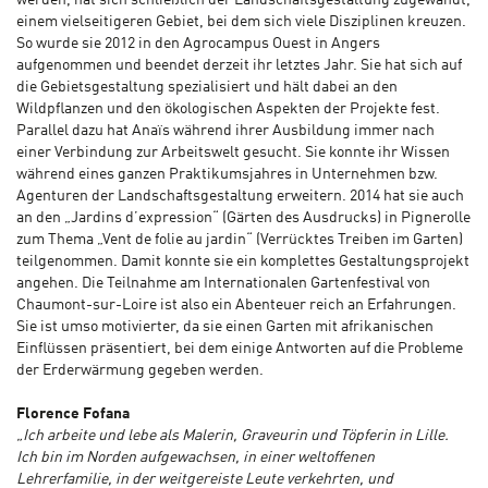
werden, hat sich schließlich der Landschaftsgestaltung zugewandt,
einem vielseitigeren Gebiet, bei dem sich viele Disziplinen kreuzen.
So wurde sie 2012 in den Agrocampus Ouest in Angers
aufgenommen und beendet derzeit ihr letztes Jahr. Sie hat sich auf
die Gebietsgestaltung spezialisiert und hält dabei an den
Wildpflanzen und den ökologischen Aspekten der Projekte fest.
Parallel dazu hat Anaïs während ihrer Ausbildung immer nach
einer Verbindung zur Arbeitswelt gesucht. Sie konnte ihr Wissen
während eines ganzen Praktikumsjahres in Unternehmen bzw.
Agenturen der Landschaftsgestaltung erweitern. 2014 hat sie auch
an den „Jardins d’expression“ (Gärten des Ausdrucks) in Pignerolle
zum Thema „Vent de folie au jardin“ (Verrücktes Treiben im Garten)
teilgenommen. Damit konnte sie ein komplettes Gestaltungsprojekt
angehen. Die Teilnahme am Internationalen Gartenfestival von
Chaumont-sur-Loire ist also ein Abenteuer reich an Erfahrungen.
Sie ist umso motivierter, da sie einen Garten mit afrikanischen
Einflüssen präsentiert, bei dem einige Antworten auf die Probleme
der Erderwärmung gegeben werden.
Florence Fofana
„Ich arbeite und lebe als Malerin, Graveurin und Töpferin in Lille.
Ich bin im Norden aufgewachsen, in einer weltoffenen
Lehrerfamilie, in der weitgereiste Leute verkehrten, und