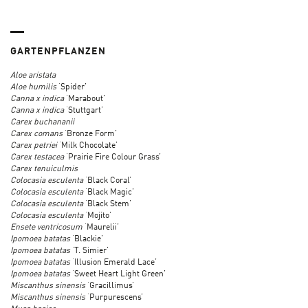
GARTENPFLANZEN
Aloe aristata
Aloe humilis
‘Spider’
Canna x indica
‘Marabout'
Canna x indica
‘Stuttgart’
Carex buchananii
Carex comans
‘Bronze Form’
Carex petriei
‘Milk Chocolate’
Carex testacea
‘Prairie Fire Colour Grass’
Carex tenuiculmis
Colocasia esculenta
‘Black Coral’
Colocasia esculenta
‘Black Magic’
Colocasia esculenta
‘Black Stem’
Colocasia esculenta
‘Mojito’
Ensete ventricosum
‘Maurelii’
Ipomoea batatas
‘Blackie’
Ipomoea batatas
‘T. Simier’
Ipomoea batatas
‘Illusion Emerald Lace’
Ipomoea batatas
‘Sweet Heart Light Green’
Miscanthus sinensis
‘Gracillimus’
Miscanthus sinensis
‘Purpurescens’