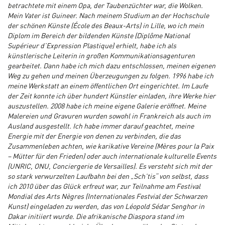
betrachtete mit einem Opa, der Taubenzüchter war, die Wolken.
Mein Vater ist Guineer. Nach meinem Studium an der Hochschule
der schönen Künste (École des Beaux-Arts) in Lille, wo ich mein
Diplom im Bereich der bildenden Künste (Diplôme National
Supérieur d’Expression Plastique) erhielt, habe ich als
künstlerische Leiterin in großen Kommunikationsagenturen
gearbeitet. Dann habe ich mich dazu entschlossen, meinen eigenen
Weg zu gehen und meinen Überzeugungen zu folgen. 1996 habe ich
meine Werkstatt an einem öffentlichen Ort eingerichtet. Im Laufe
der Zeit konnte ich über hundert Künstler einladen, ihre Werke hier
auszustellen. 2008 habe ich meine eigene Galerie eröffnet. Meine
Malereien und Gravuren wurden sowohl in Frankreich als auch im
Ausland ausgestellt. Ich habe immer darauf geachtet, meine
Energie mit der Energie von denen zu verbinden, die das
Zusammenleben achten, wie karikative Vereine (Mères pour la Paix
– Mütter für den Frieden) oder auch internationale kulturelle Events
(UNRIC, ONU, Conciergerie de Versailles). Es versteht sich mit der
so stark verwurzelten Laufbahn bei den „Sch’tis“ von selbst, dass
ich 2010 über das Glück erfreut war, zur Teilnahme am Festival
Mondial des Arts Nègres (Internationales Festvial der Schwarzen
Kunst) eingeladen zu werden, das von Léopold Sédar Senghor in
Dakar initiiert wurde. Die afrikanische Diaspora stand im