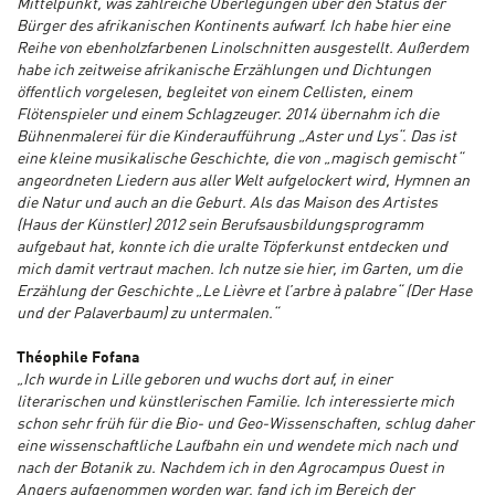
Mittelpunkt, was zahlreiche Überlegungen über den Status der
Bürger des afrikanischen Kontinents aufwarf. Ich habe hier eine
Reihe von ebenholzfarbenen Linolschnitten ausgestellt. Außerdem
habe ich zeitweise afrikanische Erzählungen und Dichtungen
öffentlich vorgelesen, begleitet von einem Cellisten, einem
Flötenspieler und einem Schlagzeuger. 2014 übernahm ich die
Bühnenmalerei für die Kinderaufführung „Aster und Lys“. Das ist
eine kleine musikalische Geschichte, die von „magisch gemischt“
angeordneten Liedern aus aller Welt aufgelockert wird, Hymnen an
die Natur und auch an die Geburt. Als das Maison des Artistes
(Haus der Künstler) 2012 sein Berufsausbildungsprogramm
aufgebaut hat, konnte ich die uralte Töpferkunst entdecken und
mich damit vertraut machen. Ich nutze sie hier, im Garten, um die
Erzählung der Geschichte „Le Lièvre et l’arbre à palabre“ (Der Hase
und der Palaverbaum) zu untermalen.“
Théophile Fofana
„Ich wurde in Lille geboren und wuchs dort auf, in einer
literarischen und künstlerischen Familie. Ich interessierte mich
schon sehr früh für die Bio- und Geo-Wissenschaften, schlug daher
eine wissenschaftliche Laufbahn ein und wendete mich nach und
nach der Botanik zu. Nachdem ich in den Agrocampus Ouest in
Angers aufgenommen worden war, fand ich im Bereich der