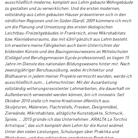
ausschließlich moderne, komplett aus Lehm gebaute Wohngebäude
zu gestalten und zu verwirklichen. Und die ersten modernen,
vollständig aus Lehm gebauten Häuser präsentieren sich in den
nördlichen Regionen und im Süden (Gard). 2009 kümmere ich mich
um die Planung und Umsetzung des ersten ökologischen
Leichtbau-Freizeitgebäudes in Frankreich, eines Mikrohabitats
bzw. Kleinlebensraums, das mit 43m² gänzlich aus Lehm besteht.
Ich erweitere meine Fähigkeiten auch beim Unterrichten der
bildenden Künste und des Bauingenieurwesens an Mittelschulen
(Collège) und Berufsgymnasien (Lycée professionnel); es liegen 15
Jahre im Dienste des nationalen Bildungswesens hinter mir. Nach
zwanzigjähriger Berufsausübung, wobei Architektur und
Bildhauerei in jedem meiner Projekte vermischt wurden, werde ich
ausschließlich zum… Lehmschnitzer. Mit der Ausarbeitung
vollständig witterungsresistenter Lehmarbeiten, die dauerhaft im
Außenbereich verwendet werden können, bin ich innovativ. Seit
Oktober 2010 stelle ich meine Kreationen öffentlich aus:
Skulpturen, Malereien, Flachreliefs, Fresken, Designmöbel,
Zierwände, Mikrohabitate, alltägliche Kunstobjekte, Schmuck,
Spiele, … 2015 gründe ich das Unternehmen „KRALTA Le Torchis
Artistique“, das sich komplett dem Lehm für die Kunst widmet.
Unter den vielen Leistungen, Schulungen über Praktika und