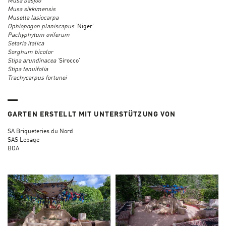
Musa basjoo
Musa sikkimensis
Musella lasiocarpa
Ophiopogon planiscapus
‘Niger’
Pachyphytum oviferum
Setaria italica
Sorghum bicolor
Stipa arundinacea
‘Sirocco’
Stipa tenuifolia
Trachycarpus fortunei
GARTEN ERSTELLT MIT UNTERSTÜTZUNG VON
SA Briqueteries du Nord
SAS Lepage
BOA