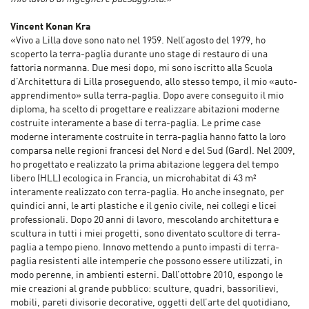
Vincent Konan Kra
«Vivo a Lilla dove sono nato nel 1959. Nell’agosto del 1979, ho
scoperto la terra-paglia durante uno stage di restauro di una
fattoria normanna. Due mesi dopo, mi sono iscritto alla Scuola
d’Architettura di Lilla proseguendo, allo stesso tempo, il mio «auto-
apprendimento» sulla terra-paglia. Dopo avere conseguito il mio
diploma, ha scelto di progettare e realizzare abitazioni moderne
costruite interamente a base di terra-paglia. Le prime case
moderne interamente costruite in terra-paglia hanno fatto la loro
comparsa nelle regioni francesi del Nord e del Sud (Gard). Nel 2009,
ho progettato e realizzato la prima abitazione leggera del tempo
libero (HLL) ecologica in Francia, un microhabitat di 43 m²
interamente realizzato con terra-paglia. Ho anche insegnato, per
quindici anni, le arti plastiche e il genio civile, nei collegi e licei
professionali. Dopo 20 anni di lavoro, mescolando architettura e
scultura in tutti i miei progetti, sono diventato scultore di terra-
paglia a tempo pieno. Innovo mettendo a punto impasti di terra-
paglia resistenti alle intemperie che possono essere utilizzati, in
modo perenne, in ambienti esterni. Dall’ottobre 2010, espongo le
mie creazioni al grande pubblico: sculture, quadri, bassorilievi,
mobili, pareti divisorie decorative, oggetti dell’arte del quotidiano,