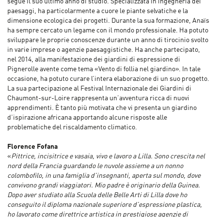
segue il suo ultimo anno di studio. Specializzata in ingegneria dei
paesaggi, ha particolarmente a cuore le piante selvatiche e la
dimensione ecologica dei progetti. Durante la sua formazione, Anaïs
ha sempre cercato un legame con il mondo professionale. Ha potuto
sviluppare le proprie conoscenze durante un anno di tirocinio svolto
in varie imprese o agenzie paesaggistiche. Ha anche partecipato,
nel 2014, alla manifestazione dei giardini di espressione di
Pignerolle avente come tema «Vento di follia nel giardino». In tale
occasione, ha potuto curare l’intera elaborazione di un suo progetto.
La sua partecipazione al Festival Internazionale dei Giardini di
Chaumont-sur-Loire rappresenta un’avventura ricca di nuovi
apprendimenti. È tanto più motivata che vi presenta un giardino
d’ispirazione africana apportando alcune risposte alle
problematiche del riscaldamento climatico.
Florence Fofana
«
Pittrice, incisitrice e vasaia, vivo e lavoro a Lilla. Sono crescita nel
nord della Francia guardando le nuvole assieme a un nonno
colombofilo, in una famiglia d’insegnanti, aperta sul mondo, dove
convivono grandi viaggiatori. Mio padre è originario della Guinea.
Dopo aver studiato alla Scuola delle Belle Arti di Lilla dove ho
conseguito il diploma nazionale superiore d’espressione plastica,
ho lavorato come direttrice artistica in prestigiose agenzie di