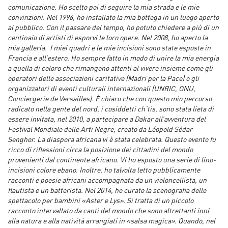
comunicazione. Ho scelto poi di seguire la mia strada e le mie
convinzioni. Nel 1996, ho installato la mia bottega in un luogo aperto
al pubblico. Con il passare del tempo, ho potuto chiedere a più di un
centinaio di artisti di esporvi le loro opere. Nel 2008, ho aperto la
mia galleria. I miei quadri e le mie incisioni sono state esposte in
Francia e all’estero. Ho sempre fatto in modo di unire la mia energia
a quella di coloro che rimangono attenti al vivere insieme come gli
operatori delle associazioni caritative (Madri per la Pace) o gli
organizzatori di eventi culturali internazionali (UNRIC, ONU,
Conciergerie de Versailles).
È
chiaro che con questo mio percorso
radicato nella gente del nord, i cosiddetti ch’tis, sono stata lieta di
essere invitata, nel 2010, a partecipare a Dakar all’avventura del
Festival Mondiale delle Arti Negre, creato da
Léopold Sédar
Senghor. La diaspora africana vi è stata celebrata. Questo evento fu
ricco di riflessioni circa la posizione dei cittadini del mondo
provenienti dal continente africano. Vi ho esposto una serie di lino-
incisioni colore ebano. Inoltre, ho talvolta letto pubblicamente
racconti e poesie africani accompagnata da un violoncellista, un
flautista e un batterista. Nel 2014, ho curato la scenografia dello
spettacolo per bambini «Aster e Lys». Si tratta di un piccolo
racconto intervallato da canti del mondo che sono altrettanti inni
alla natura e alla natività arrangiati in «salsa magica». Quando, nel