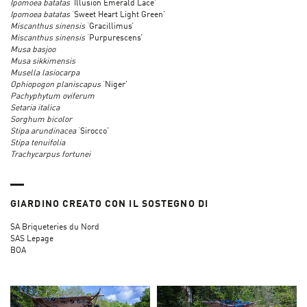
Ipomoea batatas
‘Illusion Emerald Lace’
Ipomoea batatas
‘Sweet Heart Light Green’
Miscanthus sinensis
‘Gracillimus’
Miscanthus sinensis
‘Purpurescens’
Musa basjoo
Musa sikkimensis
Musella lasiocarpa
Ophiopogon planiscapus
‘Niger’
Pachyphytum oviferum
Setaria italica
Sorghum bicolor
Stipa arundinacea
‘Sirocco’
Stipa tenuifolia
Trachycarpus fortunei
GIARDINO CREATO CON IL SOSTEGNO DI
SA Briqueteries du Nord
SAS Lepage
BOA