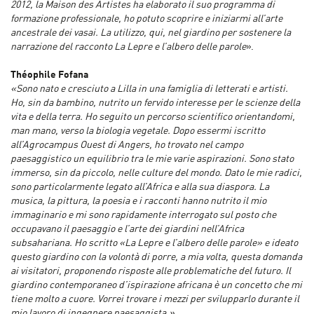
2012, la Maison des Artistes ha elaborato il suo programma di
formazione professionale, ho potuto scoprire e iniziarmi all’arte
ancestrale dei vasai. La utilizzo, qui, nel giardino per sostenere la
narrazione del racconto La Lepre e l’albero delle parole
».
Théophile Fofana
«Sono nato e cresciuto a Lilla in una famiglia di letterati e artisti.
Ho, sin da bambino, nutrito un fervido interesse per le scienze della
vita e della terra. Ho seguito un percorso scientifico orientandomi,
man mano, verso la biologia vegetale. Dopo essermi iscritto
all’Agrocampus Ouest di Angers, ho trovato nel campo
paesaggistico un equilibrio tra le mie varie aspirazioni. Sono stato
immerso, sin da piccolo, nelle culture del mondo. Dato le mie radici,
sono particolarmente legato all’Africa e alla sua diaspora. La
musica, la pittura, la poesia e i racconti hanno nutrito il mio
immaginario e mi sono rapidamente interrogato sul posto che
occupavano il paesaggio e l’arte dei giardini nell’Africa
subsahariana. Ho scritto «La Lepre e l’albero delle parole» e ideato
questo giardino con la volontà di porre, a mia volta, questa domanda
ai visitatori, proponendo risposte alle problematiche del futuro. Il
giardino contemporaneo d’ispirazione africana è un concetto che mi
tiene molto a cuore. Vorrei trovare i mezzi per svilupparlo durante il
mio lavoro di ingegnere paesaggista.»