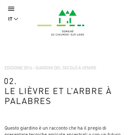
IT
EDIZIONE 2016 - GIARDINI DEL SECOLO A VENIRE
02.
LE LIÈVRE ET L’ARBRE À
PALABRES
Questo giardino è un racconto che ha il pregio di
presentare tecniche agricole ancestrali o con un futuro