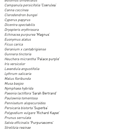
Butomus umbellatus
Campanula persicifolia
’Coerulea’
Canna coccinea
Clerodendron bungei
Cyperus papyrus
Dicentra spectabilis
Dryopteris erythrosora
Echinacea purpurea
’Magnus’
Euonymus alatus
Ficus carica
Geranium x cantabrigiense
Gunnera tinctoria
Heuchera micrantha
'Palace purple'
Iris versicolor
Lavandula angustifolia
Lythrum salicaria
Malus floribunda
Musa basjoo
Nymphaea hybrida
Paeonia lactiflora
'Sarah Bertrand'
Paulownia tomentosa
Pennisetum alopecuroides
Persicaria bistorta
’Superba’
Polypodium vulgare
'Richard Kayse'
Prunus serrulata
Salvia officinalis
'Purpurascens'
Strelitzia reginae