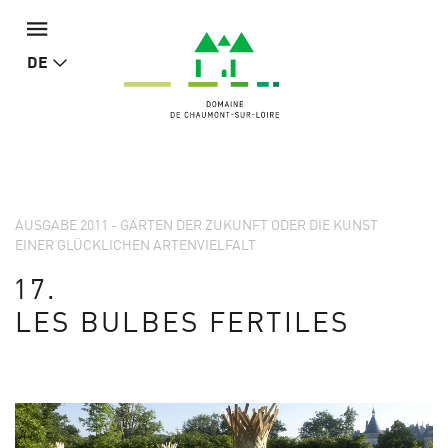
DE
AUSGABE 2011 - GÄRTEN DER ZUKUNFT ODER DIE KUNST
EINER GLÜCKLICHEN ARTENVIELFALT
17.
LES BULBES FERTILES