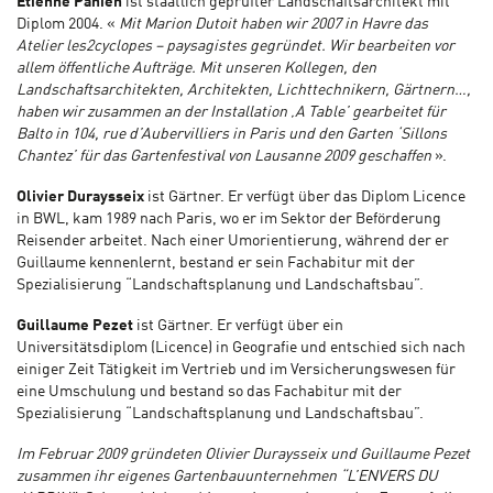
Etienne Panien
ist staatlich geprüfter Landschaftsarchitekt mit
Diplom 2004. «
Mit Marion Dutoit haben wir 2007 in Havre das
Atelier les2cyclopes – paysagistes gegründet. Wir bearbeiten vor
allem öffentliche Aufträge. Mit unseren Kollegen, den
Landschaftsarchitekten, Architekten, Lichttechnikern, Gärtnern…,
haben wir zusammen an der Installation ‚A Table’ gearbeitet für
Balto in 104, rue d’Aubervilliers in Paris und den Garten ‘Sillons
Chantez’ für das Gartenfestival von Lausanne 2009 geschaffen
».
Olivier Duraysseix
ist Gärtner. Er verfügt über das Diplom Licence
in BWL, kam 1989 nach Paris, wo er im Sektor der Beförderung
Reisender arbeitet. Nach einer Umorientierung, während der er
Guillaume kennenlernt, bestand er sein Fachabitur mit der
Spezialisierung “Landschaftsplanung und Landschaftsbau”.
Guillaume Pezet
ist Gärtner. Er verfügt über ein
Universitätsdiplom (Licence) in Geografie und entschied sich nach
einiger Zeit Tätigkeit im Vertrieb und im Versicherungswesen für
eine Umschulung und bestand so das Fachabitur mit der
Spezialisierung “Landschaftsplanung und Landschaftsbau”.
Im Februar 2009 gründeten Olivier Duraysseix und Guillaume Pezet
zusammen ihr eigenes Gartenbauunternehmen
“L’ENVERS DU