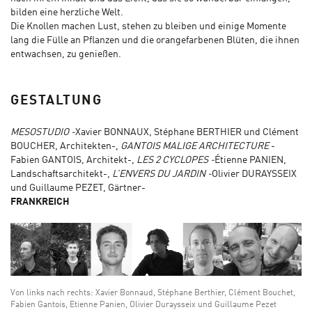
bilden eine herzliche Welt.
Die Knollen machen Lust, stehen zu bleiben und einige Momente
lang die Fülle an Pflanzen und die orangefarbenen Blüten, die ihnen
entwachsen, zu genießen.
GESTALTUNG
MESOSTUDIO -
Xavier BONNAUX, Stéphane BERTHIER und Clément
BOUCHER, Architekten-,
GANTOIS MALIGE ARCHITECTURE
-
Fabien GANTOIS, Architekt-,
LES 2 CYCLOPES -
Étienne PANIEN,
Landschaftsarchitekt-,
L’ENVERS DU JARDIN -
Olivier DURAYSSEIX
und Guillaume PEZET, Gärtner-
FRANKREICH
Von links nach rechts: Xavier Bonnaud, Stéphane Berthier, Clément Bouchet,
Fabien Gantois, Etienne Panien, Olivier Duraysseix und Guillaume Pezet