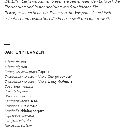
JARDIN”.
Seit zwei Jahren bieten sie gemeinsam den Entwurf, die
Einrichtung und Instandhaltung von Grünflächen für
Privatpersonen in Ile-de-France an. Ihr Vorgehen ist ethisch
orientiert und respektiert die Pflanzenwelt und die Umwelt.
GARTENPFLANZEN
Allium flavum
Allium nigrum
Coreopsis verticillata ‘
Zagreb’
Crocosmia x crocosmiiflora
‘George davison’
Crocosmia x crocosmiiflora
‘Emily McKenzie’
Cucurbita maxima
Cururbita pepo
Glaucium flavum
Kalimeris incisa ‘
Alba
’
Kniphofia ‘
Little maid’
Kniphofia
‘shining sceptre’
Lagenaria siceraria
Lathyrus odoratus
Narcissus carlton