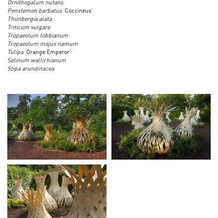
Ornithogalum nutans
Penstemon barbatus
‘Coccineus’
Thunbergia alata
Triticum vulgare
Tropaeolum lobbianum
Tropaeolum majus namum
Tulipa
‘Orange Emperor’
Selinum wallichianum
Stipa arundinacea