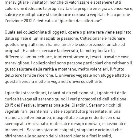
meravigliare i visitatori nonché di valorizzare e sostenere tutti
coloro che dedicano la propria vita e la propria energia a conservare,
salvare e moltiplicare straordinarie curiosità vegetali. Ecco perché
l'edizione 2015 è dedicata ai “giardini da collezione”.
Qualsiasi collezionista di oggetti, opere o piante rare viene aspirato
dalla spirale di un'insaziabile passione. Collezionare è radunare
quello che gli altri non hanno, amare le cose preziose, uniche ed
originali. È anche ricercare la diversità, la molteplicità e la
differenza, ammucchiare, ininterrottamente, tesori, trovate e cose
meravigliose. I collezionisti sono persone particolari che coltivano il
gusto salutare della rarità e mostrano, molto volentieri, il frutto
dello loro fervide ricerche. L'universo vegetale non sfugge affatto a
questa frenesia molto in voga nell'universo dell'arte.
I giardini straordinari, i giardini da collezionisti, i gabinetti delle
curiosità vegetali saranno quindi i veri protagonisti dell'edizione
2015 del Festival Internazionale dei Giardini. Saranno ricchi di
vegetali rari, piante mai viste e soprattutto presentate, in una
maniera contemporanea, inaspettata e sorprendente con una
scenografia mozzafiato, materiali e design innovati, eccezionali e
inconsueti. Saranno giardini esigenti, singolari e originali che
offriranno allo sguardo dei visitatori piante e fiori insoliti,