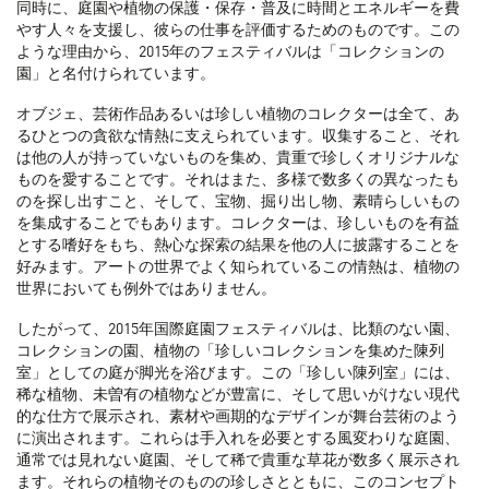
同時に、庭園や植物の保護・保存・普及に時間とエネルギーを費
やす人々を支援し、彼らの仕事を評価するためのものです。この
ような理由から、2015年のフェスティバルは「コレクションの
園」と名付けられています。
オブジェ、芸術作品あるいは珍しい植物のコレクターは全て、あ
るひとつの貪欲な情熱に支えられています。収集すること、それ
は他の人が持っていないものを集め、貴重で珍しくオリジナルな
ものを愛することです。それはまた、多様で数多くの異なったも
のを探し出すこと、そして、宝物、掘り出し物、素晴らしいもの
を集成することでもあります。コレクターは、珍しいものを有益
とする嗜好をもち、熱心な探索の結果を他の人に披露することを
好みます。アートの世界でよく知られているこの情熱は、植物の
世界においても例外ではありません。
したがって、2015年国際庭園フェスティバルは、比類のない園、
コレクションの園、植物の「珍しいコレクションを集めた陳列
室」としての庭が脚光を浴びます。この「珍しい陳列室」には、
稀な植物、未曽有の植物などが豊富に、そして思いがけない現代
的な仕方で展示され、素材や画期的なデザインが舞台芸術のよう
に演出されます。これらは手入れを必要とする風変わりな庭園、
通常では見れない庭園、そして稀で貴重な草花が数多く展示され
ます。それらの植物そのものの珍しさとともに、このコンセプト