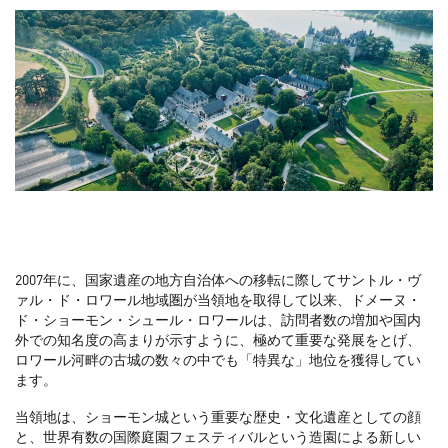
2007年に、国家遺産の地方自治体への移転に際してサントル・ヴ
ァル・ド・ロワール地域圏が当領地を取得して以来、ドメーヌ・
ド・ショーモン・シュール・ロワールは、訪問者数の増加や国内
外での知名度の高まりが示すように、極めて重要な発展をとげ、
ロワール河畔の古城の数々の中でも「特異な」地位を獲得してい
ます。
当領地は、ショーモン城という重要な歴史・文化遺産としての顔
と、世界有数の国際庭園フェスティバルという造園による新しい