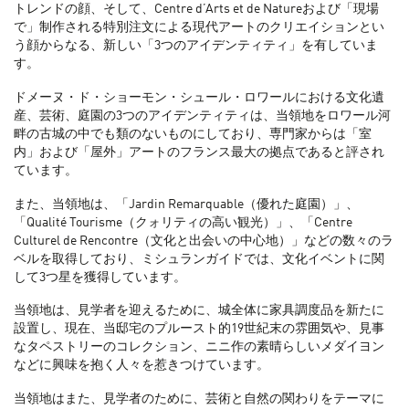
トレンドの顔、そして、Centre d’Arts et de Natureおよび「現場
で」制作される特別注文による現代アートのクリエイションとい
う顔からなる、新しい「3つのアイデンティティ」を有していま
す。
ドメーヌ・ド・ショーモン・シュール・ロワールにおける文化遺
産、芸術、庭園の3つのアイデンティティは、当領地をロワール河
畔の古城の中でも類のないものにしており、専門家からは「室
内」および「屋外」アートのフランス最大の拠点であると評され
ています。
また、当領地は、「Jardin Remarquable（優れた庭園）」、
「Qualité Tourisme（クォリティの高い観光）」、「Centre
Culturel de Rencontre（文化と出会いの中心地）」などの数々のラ
ベルを取得しており、ミシュランガイドでは、文化イベントに関
して3つ星を獲得しています。
当領地は、見学者を迎えるために、城全体に家具調度品を新たに
設置し、現在、当邸宅のプルースト的19世紀末の雰囲気や、見事
なタペストリーのコレクション、ニニ作の素晴らしいメダイヨン
などに興味を抱く人々を惹きつけています。
当領地はまた、見学者のために、芸術と自然の関わりをテーマに