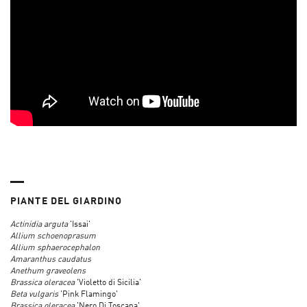
PIANTE DEL GIARDINO
Actinidia arguta
'Issai'
Allium schoenoprasum
Allium sphaerocephalon
Amaranthus caudatus
Anethum graveolens
Brassica oleracea
'Violetto di Sicilia'
Beta vulgaris
'Pink Flamingo'
Brassica oleracea
'Nero Di Toscana'