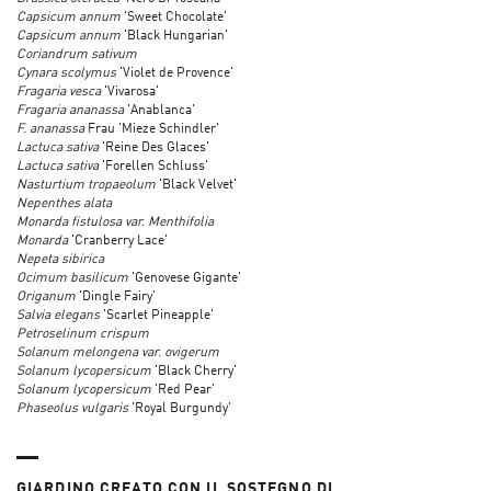
Capsicum annum
'Sweet Chocolate'
Capsicum annum
'Black Hungarian'
Coriandrum sativum
Cynara scolymus
'Violet de Provence'
Fragaria vesca
'Vivarosa'
Fragaria ananassa
'Anablanca'
F. ananassa
Frau 'Mieze Schindler'
Lactuca sativa
'Reine Des Glaces'
Lactuca sativa
'Forellen Schluss'
Nasturtium tropaeolum
'Black Velvet'
Nepenthes alata
Monarda fistulosa var. Menthifolia
Monarda
'Cranberry Lace'
Nepeta sibirica
Ocimum basilicum
'Genovese Gigante'
Origanum
'Dingle Fairy'
Salvia elegans
'Scarlet Pineapple'
Petroselinum crispum
Solanum melongena var. ovigerum
Solanum lycopersicum
'Black Cherry'
Solanum lycopersicum
'Red Pear'
Phaseolus vulgaris
'Royal Burgundy'
GIARDINO CREATO CON IL SOSTEGNO DI