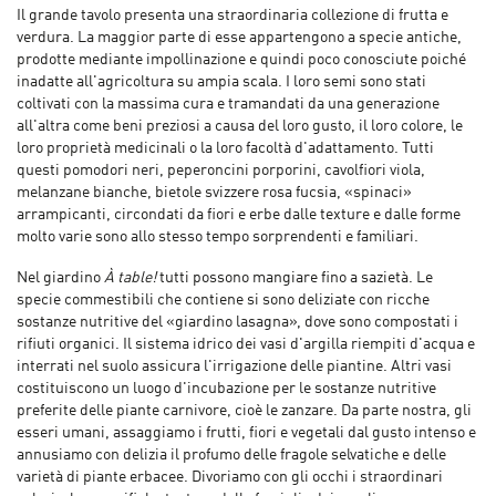
Il grande tavolo presenta una straordinaria collezione di frutta e
verdura. La maggior parte di esse appartengono a specie antiche,
prodotte mediante impollinazione e quindi poco conosciute poiché
inadatte all'agricoltura su ampia scala. I loro semi sono stati
coltivati con la massima cura e tramandati da una generazione
all'altra come beni preziosi a causa del loro gusto, il loro colore, le
loro proprietà medicinali o la loro facoltà d'adattamento. Tutti
questi pomodori neri, peperoncini porporini, cavolfiori viola,
melanzane bianche, bietole svizzere rosa fucsia, «spinaci»
arrampicanti, circondati da fiori e erbe dalle texture e dalle forme
molto varie sono allo stesso tempo sorprendenti e familiari.
Nel giardino
À table!
tutti possono mangiare fino a sazietà. Le
specie commestibili che contiene si sono deliziate con ricche
sostanze nutritive del «giardino lasagna», dove sono compostati i
rifiuti organici. Il sistema idrico dei vasi d'argilla riempiti d'acqua e
interrati nel suolo assicura l'irrigazione delle piantine. Altri vasi
costituiscono un luogo d'incubazione per le sostanze nutritive
preferite delle piante carnivore, cioè le zanzare. Da parte nostra, gli
esseri umani, assaggiamo i frutti, fiori e vegetali dal gusto intenso e
annusiamo con delizia il profumo delle fragole selvatiche e delle
varietà di piante erbacee. Divoriamo con gli occhi i straordinari