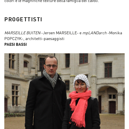
colori e le magnifiche texture della famiglia dei cavoli.
PROGETTISTI
MARSEILLE BUITEN
-Jeroen MARSEILLE- e
mpLANDarch
-Monika
POPCZYK-, architetti-paesaggisti
PAESI BASSI​