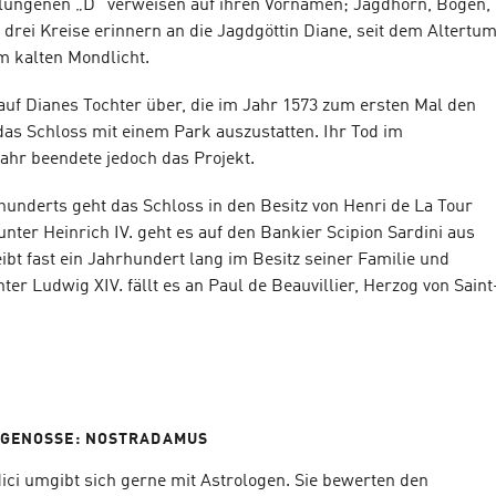
lungenen „D“ verweisen auf ihren Vornamen; Jagdhorn, Bogen,
 drei Kreise erinnern an die Jagdgöttin Diane, seit dem Altertu
 kalten Mondlicht.
auf Dianes Tochter über, die im Jahr 1573 zum ersten Mal den
as Schloss mit einem Park auszustatten. Ihr Tod im
ahr beendete jedoch das Projekt.
hunderts geht das Schloss in den Besitz von Henri de La Tour
nter Heinrich IV. geht es auf den Bankier Scipion Sardini aus
ibt fast ein Jahrhundert lang im Besitz seiner Familie und
er Ludwig XIV. fällt es an Paul de Beauvillier, Herzog von Saint
TGENOSSE: NOSTRADAMUS
ici umgibt sich gerne mit Astrologen. Sie bewerten den