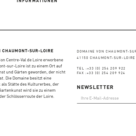
INFORMATIONEN
R
N CHAUMONT-SUR-LOIRE
DOMAINE VON CHAUMONT-SU
41150 CHAUMONT-SUR-LOIRE
ion Centre-Val de Loire erworbene
t-sur-Loire ist zu einem Ort auf
TEL :+33 (0) 254 209 922
nst und Gärten geworden, der nicht
FAX :+33 (0) 254 209 924
t. Die Domaine besitzt eine
: als Stätte des Kulturerbes, der
NEWSLETTER
Gartenkunst wird sie zu einem
 der Schlösserroute der Loire.