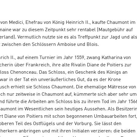
 von Medici, Ehefrau von König Heinrich II., kaufte Chaumont im
maine war zu diesem Zeitpunkt sehr rentabel (Mautgebühr auf
kerland). Vermutlich nutzte sie es als Treffpunkt zur Jagd und al
 zwischen den Schlössern Amboise und Blois.
rich II., auf einem Turnier im Jahr 1559, zwang Katharina von
herin über Frankreich, ihre alte Rivalin Diane de Poitiers zur
loss Chenonceau. Das Schloss, ein Geschenk des Königs an
 war in der Tat ein unveräußerliches Gut, da es der Krone
usch erhielt sie Schloss Chaumont. Die ehemalige Mätresse von
 sich nur zeitweise in Chaumont auf, kümmerte sich aber sehr um
nd führte die Arbeiten am Schloss bis zu ihrem Tod im Jahr 156
 Chaumont im Wesentlichen sein heutiges Aussehen. Als Besitzeri
t Diane von Poitiers mit schon begonnenen Umbauarbeiten fort
beren Teil des Ostflügels und der Vorburg. Sie lässt den
erkern anbringen und mit ihren Initialen verzieren: die beiden