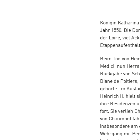
Königin Katharina
Jahr 1550. Die Do
der Loire, viel Ac
Etappenaufenthalt
Beim Tod von Hein
Medici, nun Herrsc
Rückgabe von Sch
Diane de Poitiers,
gehörte. Im Austa
Heinrich II. hielt
ihre Residenzen u
fort. Sie verlieh
von Chaumont fähr
insbesondere am o
Wehrgang mit Pech