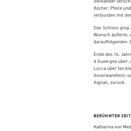
ineinander versch
Köcher, Pfeile und
verbunden mit dem
Das Schloss ging 
Wunsch äußerte, d
darauffolgenden J
Ende des 16. Jahr
d'Auvergne über; u
Lucca über (es ble
Anverwandten); unt
Aignan, zurück.
BERÜHMTER ZEI
Katharina von Med