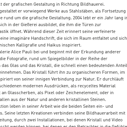
lt der grafischen Gestaltung in Richtung Bildhauerei.
 gestaltet er vorwiegend Werke aus Stahlstäben, als Fortsetzung
e rund um die grafische Gestaltung. 2004 lebt er ein Jahr lang i
ich in der Gießerei ausbildet, die ihm die Türen zur
tik öffnet. Während dieser Zeit erinnert seine verfeinerte
eine imaginäre Handschrift, die sich im Raum entfaltet und sich
nischen Kalligrafie und Haikus inspiriert.
Galerie Alice Pauli bei und beginnt mit der Erkundung anderer
die Fotografie, rund um Spiegelbilder in der Reihe der
das Glas und das Kristall, die schnell einen bedeutenden Antei
einnehmen. Das Kristall führt ihn zu organischeren Formen, im
piriert von seiner innigen Verbindung zur Natur. Er durchläuft
erschiedenen modernen Ausdrücken, als recyceltes Material
t an Glasscherben, als Pixel oder Zeichenelement, oder in
allen aus der Natur und anderen kristallinen Steinen.
ion leben in seiner Arbeit wie die beiden Seiten ein- und
s. Seine letzten Kreationen verbinden seine Bildhauerarbeit mit
itung, durch zwei Installationen, bei denen Kristall und Video