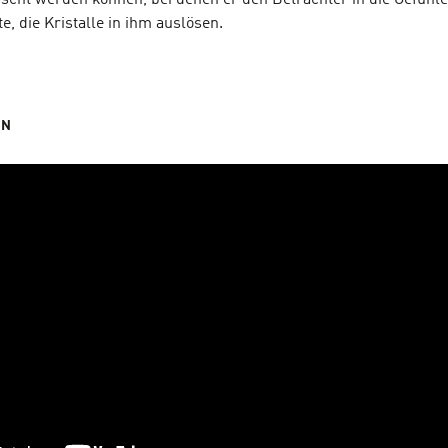
scht werden können, bei denen er den Betrachter in die Gefühle
, die Kristalle in ihm auslösen.
AN