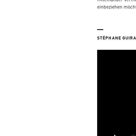
miteinander vermi
einbeziehen möchte
STÉPHANE GUIR