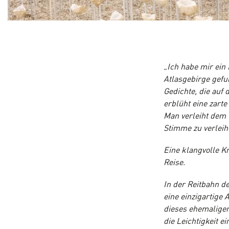
„Ich habe mir ein
Atlasgebirge gef
Gedichte, die auf
erblüht eine zart
Man verleiht dem 
Stimme zu verleihe
Eine klangvolle K
Reise.
In der Reitbahn d
eine einzigartige 
dieses ehemaligen 
die Leichtigkeit e