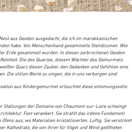
 Nest aus Geoden ausgedacht, die ich im marokkanischen
unden habe. Von Menschenhand gesammelte Steinblumen. Wie
 der Erde gesammelt wurden. In diesen zerbrochenen Geoden
e Reinheit. Die des Quarzes, diesem Wächter des Gemurmels.
weißen Quarz diesen Zauber, den Gedanken und Gefühlen eine
n. Die stillen Worte zu singen, die in uns verborgen sind.
reation aus Kindergemurmel erleuchtet diese stimmungsvolle
er Stallungen der Domaine von Chaumont-sur-Loire schwingt
Architektur. Fest verankert. Sie strahlt das irdene Fundament
Ofens aus, wo Materialien kristallisierten. Luftig. Sie verströmt
iner Kathedrale, die von ihren für Vögel und Wind geöffneten