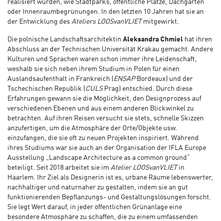
realisiert wurden, wie Stadtparks, öffentliche Plätze, Dachgärten
oder Innenraumbegrünungen. In den letzten 10 Jahren hat sie an
der Entwicklung des
Ateliers LOOSvanVLIET
mitgewirkt
.
Die polnische Landschaftsarchitektin
Aleksandra Chmiel
hat ihren
Abschluss an der Technischen Universität Krakau gemacht. Andere
Kulturen und Sprachen waren schon immer ihre Leidenschaft,
weshalb sie sich neben ihrem Studium in Polen für einen
Auslandsaufenthalt in Frankreich (
ENSAP
Bordeaux) und der
Tschechischen Republik (
CULS
Prag) entschied. Durch diese
Erfahrungen gewann sie die Möglichkeit, den Designprozess auf
verschiedenen Ebenen und aus einem anderen Blickwinkel zu
betrachten. Auf ihren Reisen versucht sie stets, schnelle Skizzen
anzufertigen, um die Atmosphäre der Orte/Objekte usw.
einzufangen, die sie oft zu neuen Projekten inspiriert. Während
ihres Studiums war sie auch an der Organisation der IFLA Europe
Ausstellung „Landscape Architecture as a common ground“
beteiligt. Seit 2018 arbeitet sie im
Atelier LOOSvanVLIET
in
Haarlem. Ihr Ziel als Designerin ist es, urbane Räume lebenswerter,
nachhaltiger und naturnaher zu gestalten, indem sie an gut
funktionierenden Bepflanzungs- und Gestaltungslösungen forscht.
Sie legt Wert darauf, in jeder öffentlichen Grünanlage eine
besondere Atmosphäre zu schaffen, die zu einem umfassenden