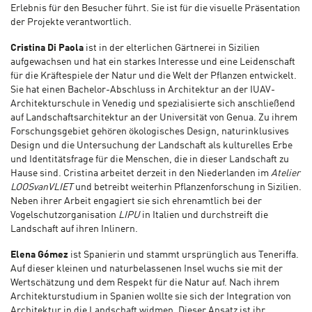
Erlebnis für den Besucher führt. Sie ist für die visuelle Präsentation
der Projekte verantwortlich.
Cristina Di Paola
ist in der elterlichen Gärtnerei in Sizilien
aufgewachsen und hat ein starkes Interesse und eine Leidenschaft
für die Kräftespiele der Natur und die Welt der Pflanzen entwickelt.
Sie hat einen Bachelor-Abschluss in Architektur an der IUAV-
Architekturschule in Venedig und spezialisierte sich anschließend
auf Landschaftsarchitektur an der Universität von Genua. Zu ihrem
Forschungsgebiet gehören ökologisches Design, naturinklusives
Design und die Untersuchung der Landschaft als kulturelles Erbe
und Identitätsfrage für die Menschen, die in dieser Landschaft zu
Hause sind. Cristina arbeitet derzeit in den Niederlanden im
Atelier
LOOSvanVLIET
und betreibt weiterhin Pflanzenforschung in Sizilien.
Neben ihrer Arbeit engagiert sie sich ehrenamtlich bei der
Vogelschutzorganisation
LIPU
in Italien und durchstreift die
Landschaft auf ihren Inlinern.
Elena Gómez
ist Spanierin und stammt ursprünglich aus Teneriffa.
Auf dieser kleinen und naturbelassenen Insel wuchs sie mit der
Wertschätzung und dem Respekt für die Natur auf. Nach ihrem
Architekturstudium in Spanien wollte sie sich der Integration von
Architektur in die Landschaft widmen. Dieser Ansatz ist ihr