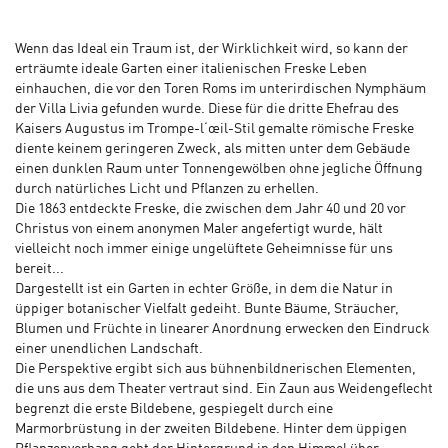
Wenn das Ideal ein Traum ist, der Wirklichkeit wird, so kann der
erträumte ideale Garten einer italienischen Freske Leben
einhauchen, die vor den Toren Roms im unterirdischen Nymphäum
der Villa Livia gefunden wurde. Diese für die dritte Ehefrau des
Kaisers Augustus im Trompe-l‘œil-Stil gemalte römische Freske
diente keinem geringeren Zweck, als mitten unter dem Gebäude
einen dunklen Raum unter Tonnengewölben ohne jegliche Öffnung
durch natürliches Licht und Pflanzen zu erhellen.
Die 1863 entdeckte Freske, die zwischen dem Jahr 40 und 20 vor
Christus von einem anonymen Maler angefertigt wurde, hält
vielleicht noch immer einige ungelüftete Geheimnisse für uns
bereit...
Dargestellt ist ein Garten in echter Größe, in dem die Natur in
üppiger botanischer Vielfalt gedeiht. Bunte Bäume, Sträucher,
Blumen und Früchte in linearer Anordnung erwecken den Eindruck
einer unendlichen Landschaft.
Die Perspektive ergibt sich aus bühnenbildnerischen Elementen,
die uns aus dem Theater vertraut sind. Ein Zaun aus Weidengeflecht
begrenzt die erste Bildebene, gespiegelt durch eine
Marmorbrüstung in der zweiten Bildebene. Hinter dem üppigen