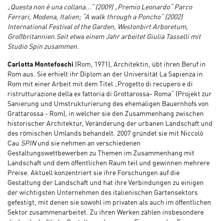
„Questa non è una collana...“ (2009) „Premio Leonardo“ Parco
Ferrari, Modena, Italien; “A walk through a Poncho“ (2002)
International Festival of the Garden, Westonbirt Arboretum,
Großbritannien.Seit etwa einem Jahr arbeitet Giulia Tasselli mit
Studio Spin zusammen.
Carlotta Montefoschi
(Rom, 1971), Architektin, übt ihren Beruf in
Rom aus. Sie erhielt ihr Diplom an der Universität La Sapienza in
Rom mit einer Arbeit mit dem Titel „Progetto di recupero e di
ristrutturazione della ex fattoria di Grottarossa- Roma“ (Projekt zur
Sanierung und Umstrukturierung des ehemaligen Bauernhofs von
Grattarossa - Rom), in welcher sie den Zusammenhang zwischen
historischer Architektur, Veränderung der urbanen Landschaft und
des römischen Umlands behandelt. 2007 gründet sie mit Niccolò
Cau
SPIN
und sie nehmen an verschiedenen
Gestaltungswettbewerben zu Themen im Zusammenhang mit
Landschaft und dem öffentlichen Raum teil und gewinnen mehrere
Preise. Aktuell konzentriert sie ihre Forschungen auf die
Gestaltung der Landschaft und hat ihre Verbindungen zu einigen
der wichtigsten Unternehmen des italienischen Gartensektors
gefestigt, mit denen sie sowohl im privaten als auch im öffentlichen
Sektor zusammenarbeitet. Zu ihren Werken zählen insbesondere