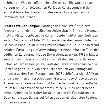
beinhalten. Was den öffentlichen Sektor betrifft, wurde er vor
kurzem vom Archäologischen Park des Kolosseums mit der
architektonischen Gestaltung des neuen Eingangs des Forum
Romanum beauftragt.
Ricardo Walker Campos
(Santiago de Chile, 1968) studierte
Architektur an der katholischen Universität in Chile und Kunst am
Institut für zeitgenössische Kunst – beide Institutionen befinden
sich in Santiago de Chile. 1993 gründet der die Baumschule Los
Boldos in Panguipulli in der Provinz Valdivia in Chile und betreibt
seitdem Forschung zur Verwendung der einheimischen Flora des
südlichen Lateinamerikas zu Dekorationszwecken. 1998 erhält er
sein Diplom im Garten- und Landschaftsbau der John Brookes
School of Garden Design. Im Laufe der Jahre schuf er zahlreiche
Gärten in ganz Chile, von der Küste nördlich von Santiago bis
hinunter zu den Seen Patagoniens. 2007 schließt er sich
SPIN
an
und sie nehmen an verschiedenen Gestaltungswettbewerben zu
Themen im Zusammenhang mit Landschaft und dem öffentlichen
Raum teil und gewinnen mehrere Preise. Aktuell hat er neben
seiner Arbeit als Gestalter für Grünflächen die Produktion der
Baumschule Los Boldos auf Arten aus den nördlichsten Regionen
Chiles ausgeweitet.