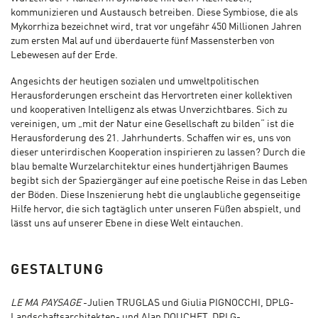
kommunizieren und Austausch betreiben. Diese Symbiose, die als
Mykorrhiza bezeichnet wird, trat vor ungefähr 450 Millionen Jahren
zum ersten Mal auf und überdauerte fünf Massensterben von
Lebewesen auf der Erde.
Angesichts der heutigen sozialen und umweltpolitischen
Herausforderungen erscheint das Hervortreten einer kollektiven
und kooperativen Intelligenz als etwas Unverzichtbares. Sich zu
vereinigen, um „mit der Natur eine Gesellschaft zu bilden“ ist die
Herausforderung des 21. Jahrhunderts. Schaffen wir es, uns von
dieser unterirdischen Kooperation inspirieren zu lassen? Durch die
blau bemalte Wurzelarchitektur eines hundertjährigen Baumes
begibt sich der Spaziergänger auf eine poetische Reise in das Leben
der Böden. Diese Inszenierung hebt die unglaubliche gegenseitige
Hilfe hervor, die sich tagtäglich unter unseren Füßen abspielt, und
lässt uns auf unserer Ebene in diese Welt eintauchen.
GESTALTUNG
LE MA PAYSAGE
-Julien TRUGLAS und Giulia PIGNOCCHI, DPLG-
Landschaftsarchitekten- und Alan DOUCHET, DPLG-