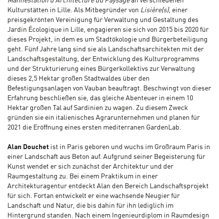
Manifestation d’Architecture du Paysage
an verschiedenen
Kulturstätten in Lille. Als Mitbegründer von
Lisière(s)
, einer
preisgekrönten Vereinigung für Verwaltung und Gestaltung des
Jardin Écologique in Lille, engagieren sie sich von 2015 bis 2020 für
dieses Projekt, in dem es um Stadtökologie und Bürgerbeteiligung
geht. Fünf Jahre lang sind sie als Landschaftsarchitekten mit der
Landschaftsgestaltung, der Entwicklung des Kulturprogramms
und der Strukturierung eines Bürgerkollektivs zur Verwaltung
dieses 2,5 Hektar großen Stadtwaldes über den
Befestigungsanlagen von Vauban beauftragt. Beschwingt von dieser
Erfahrung beschließen sie, das gleiche Abenteuer in einem 10
Hektar großen Tal auf Sardinien zu wagen. Zu diesem Zweck
gründen sie ein italienisches Agrarunternehmen und planen für
2021 die Eröffnung eines ersten mediterranen GardenLab.
Alan Douchet
ist in Paris geboren und wuchs im Großraum Paris in
einer Landschaft aus Beton auf. Aufgrund seiner Begeisterung für
Kunst wendet er sich zunächst der Architektur und der
Raumgestaltung zu. Bei einem Praktikum in einer
Architekturagentur entdeckt Alan den Bereich Landschaftsprojekt
für sich. Fortan entwickelt er eine wachsende Neugier für
Landschaft und Natur, die bis dahin für ihn lediglich im
Hintergrund standen. Nach einem Ingenieurdiplom in Raumdesign