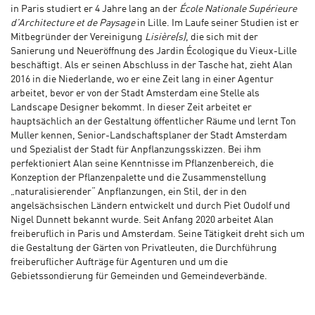
in Paris studiert er 4 Jahre lang an der
École Nationale Supérieure
d’Architecture et de Paysage
in Lille. Im Laufe seiner Studien ist er
Mitbegründer der Vereinigung
Lisière(s)
, die sich mit der
Sanierung und Neueröffnung des Jardin Écologique du Vieux-Lille
beschäftigt. Als er seinen Abschluss in der Tasche hat, zieht Alan
2016 in die Niederlande, wo er eine Zeit lang in einer Agentur
arbeitet, bevor er von der Stadt Amsterdam eine Stelle als
Landscape Designer bekommt. In dieser Zeit arbeitet er
hauptsächlich an der Gestaltung öffentlicher Räume und lernt Ton
Muller kennen, Senior-Landschaftsplaner der Stadt Amsterdam
und Spezialist der Stadt für Anpflanzungsskizzen. Bei ihm
perfektioniert Alan seine Kenntnisse im Pflanzenbereich, die
Konzeption der Pflanzenpalette und die Zusammenstellung
„naturalisierender“ Anpflanzungen, ein Stil, der in den
angelsächsischen Ländern entwickelt und durch Piet Oudolf und
Nigel Dunnett bekannt wurde. Seit Anfang 2020 arbeitet Alan
freiberuflich in Paris und Amsterdam. Seine Tätigkeit dreht sich um
die Gestaltung der Gärten von Privatleuten, die Durchführung
freiberuflicher Aufträge für Agenturen und um die
Gebietssondierung für Gemeinden und Gemeindeverbände.