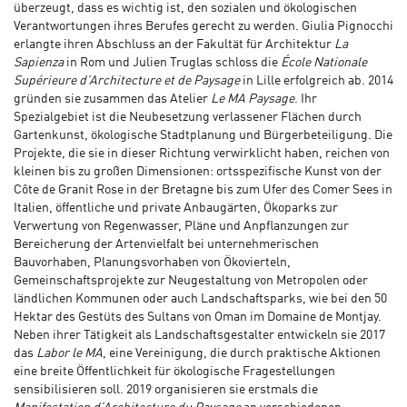
überzeugt, dass es wichtig ist, den sozialen und ökologischen
Verantwortungen ihres Berufes gerecht zu werden. Giulia Pignocchi
erlangte ihren Abschluss an der Fakultät für Architektur
La
Sapienza
in Rom und Julien Truglas schloss die
École Nationale
Supérieure d’Architecture et de Paysage
in Lille erfolgreich ab. 2014
gründen sie zusammen das Atelier
Le MA Paysage
. Ihr
Spezialgebiet ist die Neubesetzung verlassener Flächen durch
Gartenkunst, ökologische Stadtplanung und Bürgerbeteiligung. Die
Projekte, die sie in dieser Richtung verwirklicht haben, reichen von
kleinen bis zu großen Dimensionen: ortsspezifische Kunst von der
Côte de Granit Rose in der Bretagne bis zum Ufer des Comer Sees in
Italien, öffentliche und private Anbaugärten, Ökoparks zur
Verwertung von Regenwasser, Pläne und Anpflanzungen zur
Bereicherung der Artenvielfalt bei unternehmerischen
Bauvorhaben, Planungsvorhaben von Ökovierteln,
Gemeinschaftsprojekte zur Neugestaltung von Metropolen oder
ländlichen Kommunen oder auch Landschaftsparks, wie bei den 50
Hektar des Gestüts des Sultans von Oman im Domaine de Montjay.
Neben ihrer Tätigkeit als Landschaftsgestalter entwickeln sie 2017
das
Labor le MA
, eine Vereinigung, die durch praktische Aktionen
eine breite Öffentlichkeit für ökologische Fragestellungen
sensibilisieren soll. 2019 organisieren sie erstmals die