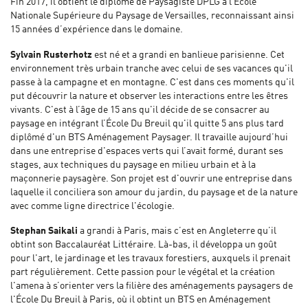
Fin 2017, il obtient le diplôme de Paysagiste DPLG à l’École
Nationale Supérieure du Paysage de Versailles, reconnaissant ainsi
15 années d’expérience dans le domaine.
Sylvain Rusterhotz
est né et a grandi en banlieue parisienne. Cet
environnement très urbain tranche avec celui de ses vacances qu'il
passe à la campagne et en montagne. C'est dans ces moments qu'il
put découvrir la nature et observer les interactions entre les êtres
vivants. C'est à l’âge de 15 ans qu'il décide de se consacrer au
paysage en intégrant l’École Du Breuil qu'il quitte 5 ans plus tard
diplômé d'un BTS Aménagement Paysager. Il travaille aujourd’hui
dans une entreprise d'espaces verts qui l’avait formé, durant ses
stages, aux techniques du paysage en milieu urbain et à la
maçonnerie paysagère. Son projet est d'ouvrir une entreprise dans
laquelle il conciliera son amour du jardin, du paysage et de la nature
avec comme ligne directrice l'écologie.
Stephan Saikali
a grandi à Paris, mais c’est en Angleterre qu’il
obtint son Baccalauréat Littéraire. Là-bas, il développa un goût
pour l'art, le jardinage et les travaux forestiers, auxquels il prenait
part régulièrement. Cette passion pour le végétal et la création
l'amena à s’orienter vers la filière des aménagements paysagers de
l'École Du Breuil à Paris, où il obtint un BTS en Aménagement