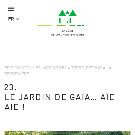
FR
ÉDITION 2020 - LES JARDINS DE LA TERRE, RETOUR À LA
TERRE MÈRE
23.
LE JARDIN DE GAÏA… AÏE
AÏE !