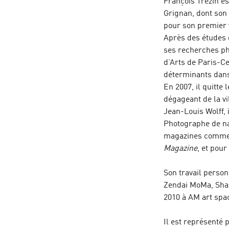
François Trézin es
Grignan, dont son 
pour son premier v
Après des études d
ses recherches ph
d’Arts de Paris-Ce
déterminants dans
En 2007, il quitte 
dégageant de la v
Jean-Louis Wolff, 
Photographe de nat
magazines comm
Magazine
, et pour
Son travail perso
Zendai MoMa, Shang
2010 à AM art spa
Il est représent