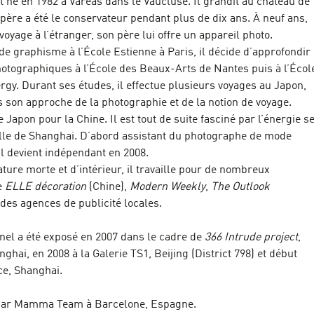
t né en 1982 à Varéas dans le Vaucluse. Il grandit au château de
père a été le conservateur pendant plus de dix ans. À neuf ans,
oyage à l’étranger, son père lui offre un appareil photo.
e graphisme à l’École Estienne à Paris, il décide d’approfondir
otographiques à l’École des Beaux-Arts de Nantes puis à l’Écol
rgy. Durant ses études, il effectue plusieurs voyages au Japon,
 son approche de la photographie et de la notion de voyage.
le Japon pour la Chine. Il est tout de suite fasciné par l’énergie s
ille de Shanghai. D’abord assistant du photographe de mode
il devient indépendant en 2008.
ure morte et d’intérieur, il travaille pour de nombreux
e
ELLE décoration
(Chine),
Modern Weekly
,
The Outlook
 des agences de publicité locales.
nnel a été exposé en 2007 dans le cadre de
366 Intrude project
,
hai, en 2008 à la Galerie TS1, Beijing (District 798) et début
ce, Shanghai.
é par Mamma Team à Barcelone, Espagne.