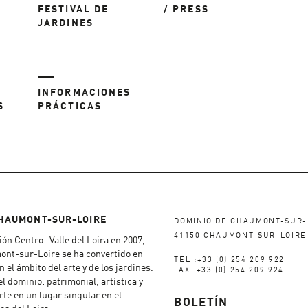
FESTIVAL DE
/ PRESS
JARDINES
INFORMACIONES
S
PRÁCTICAS
CHAUMONT-SUR-LOIRE
DOMINIO DE CHAUMONT-SUR-
41150 CHAUMONT-SUR-LOIRE
ón Centro- Valle del Loira en 2007,
ont-sur-Loire se ha convertido en
TEL :+33 (0) 254 209 922
n el ámbito del arte y de los jardines.
FAX :+33 (0) 254 209 924
el dominio: patrimonial, artística y
erte en un lugar singular en el
BOLETÍN