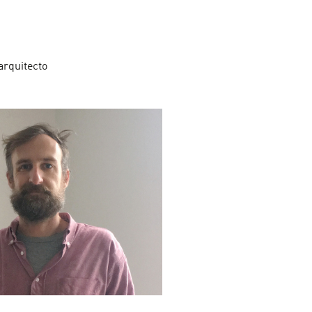
R
rquitecto