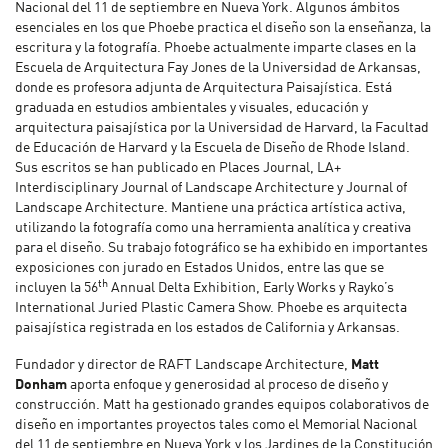
Nacional del 11 de septiembre en Nueva York. Algunos ámbitos
esenciales en los que Phoebe practica el diseño son la enseñanza, la
escritura y la fotografía. Phoebe actualmente imparte clases en la
Escuela de Arquitectura Fay Jones de la Universidad de Arkansas,
donde es profesora adjunta de Arquitectura Paisajística. Está
graduada en estudios ambientales y visuales, educación y
arquitectura paisajística por la Universidad de Harvard, la Facultad
de Educación de Harvard y la Escuela de Diseño de Rhode Island.
Sus escritos se han publicado en Places Journal, LA+
Interdisciplinary Journal of Landscape Architecture y Journal of
Landscape Architecture. Mantiene una práctica artística activa,
utilizando la fotografía como una herramienta analítica y creativa
para el diseño. Su trabajo fotográfico se ha exhibido en importantes
exposiciones con jurado en Estados Unidos, entre las que se
th
incluyen la 56
Annual Delta Exhibition, Early Works y Rayko’s
International Juried Plastic Camera Show. Phoebe es arquitecta
paisajística registrada en los estados de California y Arkansas.
Fundador y director de RAFT Landscape Architecture,
Matt
Donham
aporta enfoque y generosidad al proceso de diseño y
construcción. Matt ha gestionado grandes equipos colaborativos de
diseño en importantes proyectos tales como el Memorial Nacional
del 11 de septiembre en Nueva York y los Jardines de la Constitución