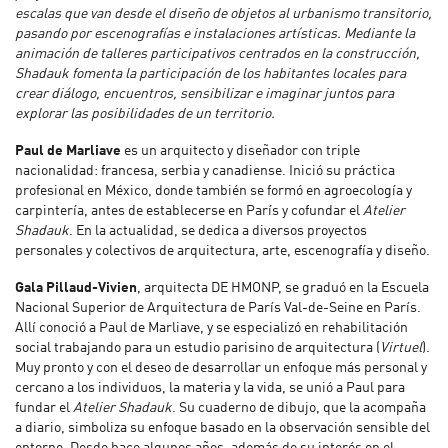
escalas que van desde el diseño de objetos al urbanismo transitorio,
pasando por escenografías e instalaciones artísticas. Mediante la
animación de talleres participativos centrados en la construcción,
Shadauk fomenta la participación de los habitantes locales para
crear diálogo, encuentros, sensibilizar e imaginar juntos para
explorar las posibilidades de un territorio.
Paul de Marliave
es un arquitecto y diseñador con triple
nacionalidad: francesa, serbia y canadiense. Inició su práctica
profesional en México, donde también se formó en agroecología y
carpintería, antes de establecerse en París y cofundar el
Atelier
Shadauk
. En la actualidad, se dedica a diversos proyectos
personales y colectivos de arquitectura, arte, escenografía y diseño.
Gala Pillaud-Vivien
, arquitecta DE HMONP, se graduó en la Escuela
Nacional Superior de Arquitectura de París Val-de-Seine en París.
Allí conoció a Paul de Marliave, y se especializó en rehabilitación
social trabajando para un estudio parisino de arquitectura (
Virtuel
).
Muy pronto y con el deseo de desarrollar un enfoque más personal y
cercano a los individuos, la materia y la vida, se unió a Paul para
fundar el
Atelier Shadauk
. Su cuaderno de dibujo, que la acompaña
a diario, simboliza su enfoque basado en la observación sensible del
entorno. Desde hace algunos años, además de su interés en el