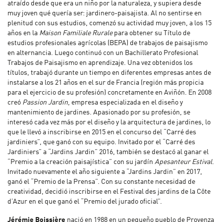
atraído desde que era un niño por la naturaleza, y supiera desde
muy joven qué quería ser: jardinero-paisajista. Al no sentirse en
plenitud con sus estudios, comenzó su actividad muy joven, a los 15
años en la
Maison Familiale Rurale
para obtener su Título de
estudios profesionales agrícolas (BEPA) de trabajos de paisajismo
en alternancia. Luego continuó con un Bachillerato Profesional
Trabajos de Paisajismo en aprendizaje. Una vez obtenidos los
títulos, trabajó durante un tiempo en diferentes empresas antes de
instalarse a los 21 años en el sur de Francia (región más propicia
para el ejercicio de su profesión) concretamente en Aviñón. En 2008
creó
Passion Jardin
, empresa especializada en el diseño y
mantenimiento de jardines. Apasionado por su profesión, se
interesó cada vez más por el diseño y la arquitectura de jardines, lo
que le llevó a inscribirse en 2015 en el concurso del “Carré des
jardiniers”, que ganó con su equipo. Invitado por el “Carré des
Jardiniers” a “Jardins Jardin” 2016, también se destacó al ganar el
“Premio a la creación paisajística” con su jardín
Apesanteur Estival
.
Invitado nuevamente el año siguiente a “Jardins Jardin” en 2017,
ganó el “Premio de la Prensa”. Con su constante necesidad de
creatividad, decidió inscribirse en el Festival des jardins de la Côte
d’Azur en el que ganó el “Premio del jurado oficial”.
Jérémie Boissière
nació en 1988 en un pequeño pueblo de Provenza