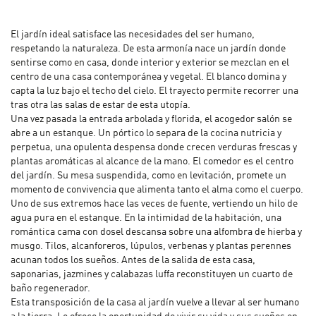
El jardín ideal satisface las necesidades del ser humano,
respetando la naturaleza. De esta armonía nace un jardín donde
sentirse como en casa, donde interior y exterior se mezclan en el
centro de una casa contemporánea y vegetal. El blanco domina y
capta la luz bajo el techo del cielo. El trayecto permite recorrer una
tras otra las salas de estar de esta utopía.
Una vez pasada la entrada arbolada y florida, el acogedor salón se
abre a un estanque. Un pórtico lo separa de la cocina nutricia y
perpetua, una opulenta despensa donde crecen verduras frescas y
plantas aromáticas al alcance de la mano. El comedor es el centro
del jardín. Su mesa suspendida, como en levitación, promete un
momento de convivencia que alimenta tanto el alma como el cuerpo.
Uno de sus extremos hace las veces de fuente, vertiendo un hilo de
agua pura en el estanque. En la intimidad de la habitación, una
romántica cama con dosel descansa sobre una alfombra de hierba y
musgo. Tilos, alcanforeros, lúpulos, verbenas y plantas perennes
acunan todos los sueños. Antes de la salida de esta casa,
saponarias, jazmines y calabazas luffa reconstituyen un cuarto de
baño regenerador.
Esta transposición de la casa al jardín vuelve a llevar al ser humano