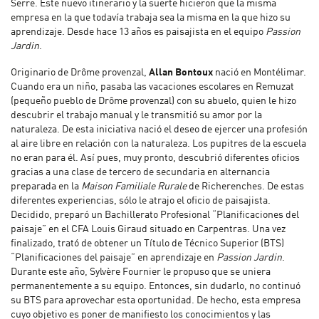
Serre. Este nuevo itinerario y la suerte hicieron que la misma
empresa en la que todavía trabaja sea la misma en la que hizo su
aprendizaje. Desde hace 13 años es paisajista en el equipo
Passion
Jardin
.
Originario de Drôme provenzal,
Allan Bontoux
nació en Montélimar.
Cuando era un niño, pasaba las vacaciones escolares en Remuzat
(pequeño pueblo de Drôme provenzal) con su abuelo, quien le hizo
descubrir el trabajo manual y le transmitió su amor por la
naturaleza. De esta iniciativa nació el deseo de ejercer una profesión
al aire libre en relación con la naturaleza. Los pupitres de la escuela
no eran para él. Así pues, muy pronto, descubrió diferentes oficios
gracias a una clase de tercero de secundaria en alternancia
preparada en la
Maison Familiale Rurale
de Richerenches. De estas
diferentes experiencias, sólo le atrajo el oficio de paisajista.
Decidido, preparó un Bachillerato Profesional “Planificaciones del
paisaje” en el CFA Louis Giraud situado en Carpentras. Una vez
finalizado, trató de obtener un Título de Técnico Superior (BTS)
“Planificaciones del paisaje” en aprendizaje en
Passion Jardin
.
Durante este año, Sylvère Fournier le propuso que se uniera
permanentemente a su equipo. Entonces, sin dudarlo, no continuó
su BTS para aprovechar esta oportunidad. De hecho, esta empresa
cuyo objetivo es poner de manifiesto los conocimientos y las