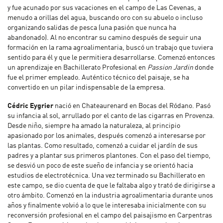
y fue acunado por sus vacaciones en el campo de Las Cevenas, a
menudo a orillas del agua, buscando oro con su abuelo o incluso
organizando salidas de pesca (una pasión que nunca ha
abandonado). Al no encontrar su camino después de seguir una
formación en la rama agroalimentaria, buscó un trabajo que tuviera
sentido para él y que le permitiera desarrollarse. Comenzó entonces
un aprendizaje en Bachillerato Profesional en
Passion Jardin
donde
fue el primer empleado. Auténtico técnico del paisaje, se ha
convertido en un pilar indispensable de la empresa.
Cédric Eygrier
nació en Chateaurenard en Bocas del Ródano. Pasó
su infancia al sol, arrullado por el canto de las cigarras en Provenza.
Desde niño, siempre ha amado la naturaleza, al principio
apasionado por los animales, después comenzó a interesarse por
las plantas. Como resultado, comenzó a cuidar el jardín de sus
padres y a plantar sus primeros plantones. Con el paso del tiempo,
se desvió un poco de este sueño de infancia y se orientó hacia
estudios de electrotécnica. Una vez terminado su Bachillerato en
este campo, se dio cuenta de que le faltaba algo y trató de dirigirse a
otro ámbito. Comenzó en la industria agroalimentaria durante unos
años y finalmente volvió a lo que le interesaba inicialmente con su
reconversión profesional en el campo del paisajismo en Carpentras