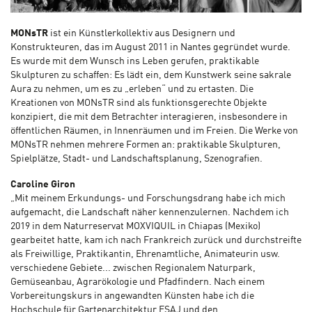
MONsTR
ist ein Künstlerkollektiv aus Designern und
Konstrukteuren, das im August 2011 in Nantes gegründet wurde.
Es wurde mit dem Wunsch ins Leben gerufen, praktikable
Skulpturen zu schaffen: Es lädt ein, dem Kunstwerk seine sakrale
Aura zu nehmen, um es zu „erleben“ und zu ertasten. Die
Kreationen von MONsTR sind als funktionsgerechte Objekte
konzipiert, die mit dem Betrachter interagieren, insbesondere in
öffentlichen Räumen, in Innenräumen und im Freien. Die Werke von
MONsTR nehmen mehrere Formen an: praktikable Skulpturen,
Spielplätze, Stadt- und Landschaftsplanung, Szenografien.
Caroline Giron
„Mit meinem Erkundungs- und Forschungsdrang habe ich mich
aufgemacht, die Landschaft näher kennenzulernen. Nachdem ich
2019 in dem Naturreservat MOXVIQUIL in Chiapas (Mexiko)
gearbeitet hatte, kam ich nach Frankreich zurück und durchstreifte
als Freiwillige, Praktikantin, Ehrenamtliche, Animateurin usw.
verschiedene Gebiete... zwischen Regionalem Naturpark,
Gemüseanbau, Agrarökologie und Pfadfindern. Nach einem
Vorbereitungskurs in angewandten Künsten habe ich die
Hochschule für Gartenarchitektur ESAJ und den