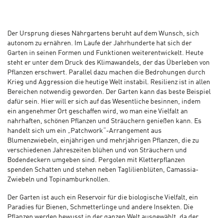
Der Ursprung dieses Nährgartens beruht auf dem Wunsch, sich
autonom zu ernähren. Im Laufe der Jahrhunderte hat sich der
Garten in seinen Formen und Funktionen weiterentwickelt. Heute
steht er unter dem Druck des Klimawandels, der das Überleben von
Pflanzen erschwert. Parallel dazu machen die Bedrohungen durch
Krieg und Aggression die heutige Welt instabil. Resilienz ist in allen
Bereichen notwendig geworden. Der Garten kann das beste Beispiel
dafür sein. Hier will er sich auf das Wesentliche besinnen, indem
ein angenehmer Ort geschaffen wird, wo man eine Vielfalt an
nahrhaften, schönen Pflanzen und Sträuchern genießen kann. Es
handelt sich um ein „Patchwork“-Arrangement aus
Blumenzwiebeln, einjährigen und mehrjährigen Pflanzen, die zu
verschiedenen Jahreszeiten blühen und von Sträuchern und
Bodendeckern umgeben sind. Pergolen mit Kletterpflanzen
spenden Schatten und stehen neben Taglilienblüten, Camassia-
Zwiebeln und Topinamburknollen.
Der Garten ist auch ein Reservoir für die biologische Vielfalt, ein
Paradies für Bienen, Schmetterlinge und andere Insekten. Die
Pflanzen werden bewusst in der ganzen Welt ausgewählt, da der