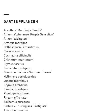
GARTENPFLANZEN
Acanthus 'Morning's Candle'
Allium aflatunense 'Purple Sensation'
Allium babingtonii
Armeria maritima
Bolboschoenus maritimus
Carex arenaria
Cochlearia officinalis
Crithmum maritimum
Elymus farctus
Foeniculum vulgare
Gaura lindheimeri 'Summer Breeze'
Halimione portulacoides
Juncus maritimus
Leymus arenarius
Limonium vulgare
Plantago maritime
Rheum officinale
Salicornia europaea
Sorbus x Thuringiaca 'Fastigiata'
Thalictrum minus