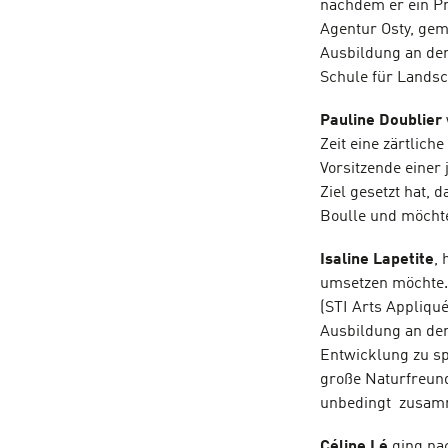
nachdem er ein Pr
Agentur Osty, ge
Ausbildung an der
Schule für Landsc
Pauline Doublier
Zeit eine zärtlich
Vorsitzende einer 
Ziel gesetzt hat, 
Boulle und möchte
Isaline Lapetite
, 
umsetzen möchte. 
(STI Arts Appliqué
Ausbildung an der
Entwicklung zu sp
große Naturfreund
unbedingt zusamm
Céline Lé
ging nac