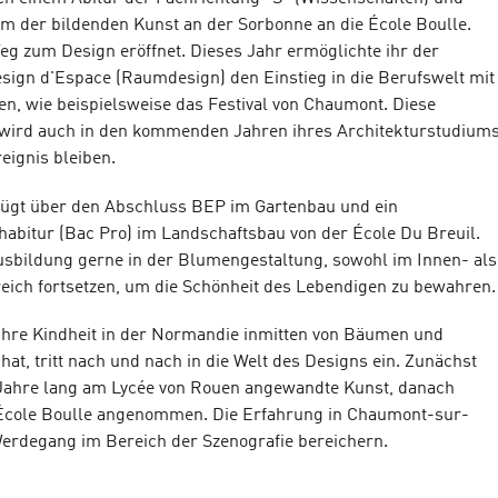
m der bildenden Kunst an der Sorbonne an die École Boulle.
Weg zum Design eröffnet. Dieses Jahr ermöglichte ihr der
ign d'Espace (Raumdesign) den Einstieg in die Berufswelt mit
en, wie beispielsweise das Festival von Chaumont. Diese
wird auch in den kommenden Jahren ihres Architekturstudium
eignis bleiben.
fügt über den Abschluss BEP im Gartenbau und ein
habitur (Bac Pro) im Landschaftsbau von der École Du Breuil.
usbildung gerne in der Blumengestaltung, sowohl im Innen- als
ich fortsetzen, um die Schönheit des Lebendigen zu bewahren.
e ihre Kindheit in der Normandie inmitten von Bäumen und
at, tritt nach und nach in die Welt des Designs ein. Zunächst
i Jahre lang am Lycée von Rouen angewandte Kunst, danach
 École Boulle angenommen. Die Erfahrung in Chaumont-sur-
Werdegang im Bereich der Szenografie bereichern.