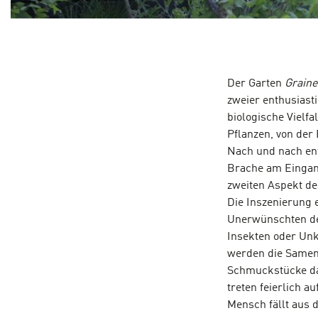
Der Garten
Graine
zweier enthusiast
biologische Vielf
Pflanzen, von de
Nach und nach ent
Brache am Eingan
zweiten Aspekt des
Die Inszenierung
Unerwünschten de
Insekten oder Unk
werden die Samen 
Schmuckstücke dar
treten feierlich a
Mensch fällt aus 