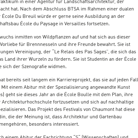
aktikum in einer Agentur für Landschaftsarchitektur, der
macht hat. Nach dem Abschluss BTSA im Rahmen einer dualen
 École Du Breuil würde er gerne seine Ausbildung an der
haftsbau École du Paysage in Versailles fortsetzen.
wuchs inmitten von Wildpflanzen auf und hat sich aus dieser
e Vorliebe für Brennnesseln und ihre Freunde bewahrt. Sie ist
jungen Vereinigung, der “Le Relais des Pas Sages”, die sich das
das Land ihrer Wurzeln zu fördern. Sie ist Studentin an der École
 sich der Szenografie widmen.
hat bereits seit langem ein Karriereprojekt, das sie auf jeden Fal
Mit einem Abitur mit der Spezialisierung angewandte Kunst
s) geht sie dieses Jahr an die École Boulle mit dem Plan, ihre
 Architekturhochschule fortzusetzen und sich auf nachhaltige
ezialisieren. Das Projekt des Festivals von Chaumont hat diese
in, die der Meinung ist, dass Architektur und Gartenbau
engehören, besonders interessiert.
h einem Abitur der Fachrichtung “S“ (Wissenschaften) und