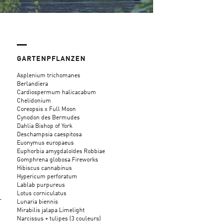
GARTENPFLANZEN
Asplenium trichomanes
Berlandiera
Cardiospermum halicacabum
Chelidonium
Coreopsis x Full Moon
Cynodon des Bermudes
Dahlia Bishop of York
Deschampsia caespitosa
Euonymus europaeus
Euphorbia amygdaloïdes Robbiae
Gomphrena globosa Fireworks
Hibiscus cannabinus
Hypericum perforatum
Lablab purpureus
Lotus corniculatus
r
Lunaria biennis
Mirabilis jalapa Limelight
Narcissus + tulipes (3 couleurs)