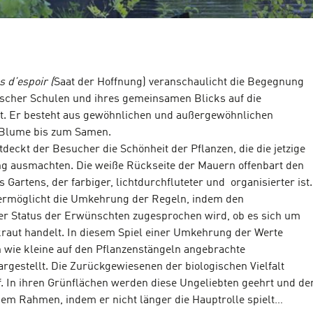
s d’espoir (
Saat der Hoffnung) veranschaulicht die Begegnung
ischer Schulen und ihres gemeinsamen Blicks auf die
alt. Er besteht aus gewöhnlichen und außergewöhnlichen
r Blume bis zum Samen.
deckt der Besucher die Schönheit der Pflanzen, die die jetzige
g ausmachten. Die weiße Rückseite der Mauern offenbart den
 Gartens, der farbiger, lichtdurchfluteter und organisierter ist.
 ermöglicht die Umkehrung der Regeln, indem den
r Status der Erwünschten zugesprochen wird, ob es sich um
raut handelt. In diesem Spiel einer Umkehrung der Werte
wie kleine auf den Pflanzenstängeln angebrachte
gestellt. Die Zurückgewiesenen der biologischen Vielfalt
uf. In ihren Grünflächen werden diese Ungeliebten geehrt und de
dem Rahmen, indem er nicht länger die Hauptrolle spielt…