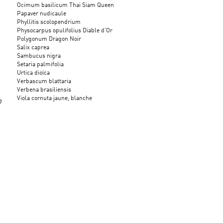
Ocimum basilicum Thai Siam Queen
Papaver nudicaule
Phyllitis scolopendrium
Physocarpus opulifolius Diable d'Or
Polygonum Dragon Noir
Salix caprea
Sambucus nigra
Setaria palmifolia
Urtica dioïca
Verbascum blattaria
Verbena brasiliensis
Viola cornuta jaune, blanche
n