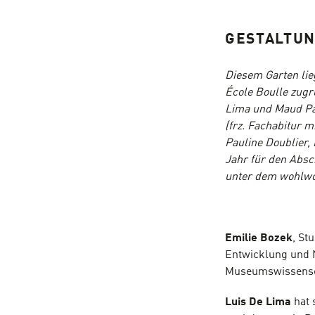
GESTALTU
Diesem Garten lie
École Boulle zugr
Lima und Maud Pa
(frz. Fachabitur 
Pauline Doublier, 
Jahr für den Abs
unter dem wohlwol
Emilie Bozek
, St
Entwicklung und N
Museumswissensch
Luis De Lima
hat 