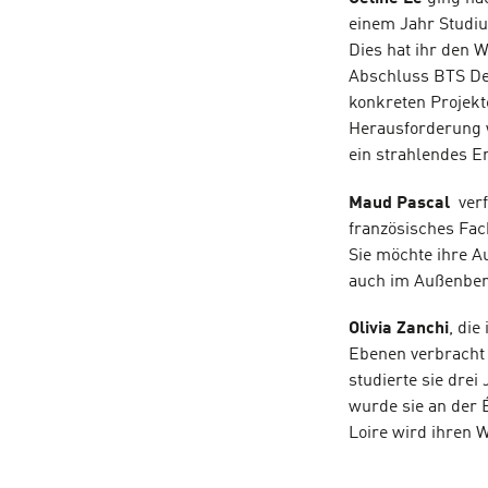
einem Jahr Studiu
Dies hat ihr den 
Abschluss BTS Des
konkreten Projekt
Herausforderung 
ein strahlendes Er
Maud Pascal
ver
französisches Fac
Sie möchte ihre A
auch im Außenbere
Olivia Zanchi
, di
Ebenen verbracht h
studierte sie dre
wurde sie an der
Loire wird ihren 