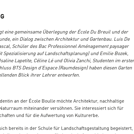
NG
gt eine gemeinsame Überlegung der École Du Breuil und der
unde, ein Dialog zwischen Architektur und Gartenbau. Luis De
scal, Schüler des Bac Professionnel Aménagement paysager
mit Spezialisierung auf Landschaftsplanung) und Emilie Bozek,
Isaline Lapetite, Céline Lé und Olivia Zanchi, Studenten im erste
chluss BTS Design d'Espace (Raumdesign) haben diesen Garten
lenden Blick ihrer Lehrer entworfen.
udentin an der École Boulle möchte Architektur, nachhaltige
aturraum miteinander versöhnen. Sie interessiert sich für
aften und für die Aufwertung von Kulturerbe.
sich bereits in der Schule für Landschaftsgestaltung begeistert,