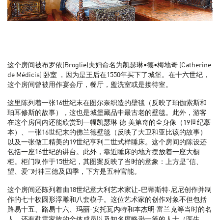
这个房间被布罗依(Broglie)夫妇命名为凯瑟琳•德•梅地奇 (Catherine
de Médicis) 卧室 ，因为是王后在1550年买下了城堡。在十六世纪，
这个房间曾被用作宴会厅，餐厅，盥洗室或是接待室。
这里陈列着一张16世纪末在图尔奈织造的壁毯（反映了珀伽索斯和
珀耳修斯的故事），这也是城堡藏品中最古老的壁毯。此外，游客
在这个房间内还能欣赏到一幅凯瑟琳·德·美第奇的全身像（19世纪摹
本）、一张16世纪末的佛兰德壁毯（反映了大卫和亚比该的故事）
以及一张做工精美的19世纪亨利二世式样睡床。这个房间的陈设还
包括一座16世纪的讲台。此外，靠近睡床的地方摆放着一座大橱
柜。柜门制作于15世纪，其图案反映了当时的意象：上方是“信、
望、爱”对神三德及四季，下方是五种官能。
这个房间还陈列着由18世纪意大利艺术家让-巴蒂斯特·尼尼创作并制
作的七十枚圆形浮雕和八套模子。这位艺术家的创作对象不但包括
路易十五、路易十六、玛丽-安托瓦内特和本杰明·富兰克等当时的名
人，还有勒雷家族的全体成员以及知名度略逊一筹的人士（医生、