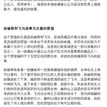
公证人、管理者等）。城堡的本项收藏被公认为是目前世界上规模
最大、最负盛名的收藏。
柏修斯和
飞马
故事
为
主
题
的壁毯
这个壁毯的主题是柏修斯和飞马，是城堡藏品中最古老的，同房间
里其他两张壁毯一样来自于布罗依夫妇的收藏。布罗依夫妇致力于
收藏十五到十八世纪的壁毯，这是他们恢复城堡这一部分原貌的计
划之一。这一收藏如今被公认为是卢瓦尔河谷最重要的藏品之一。
这个壁毯编织于十五世纪末的图尔奈，讲述的是柏修斯和飞马的故
事。
柏修斯装备着一把镰枪和一把雅典娜递给他的盾牌，女神在左上角
可以看到。为了避开美杜莎可以把人变成石像的眼睛，柏修斯把她
的脑袋砍了下来。她的脖子鲜血喷涌而诞生了飞马，这是希腊神话
中神的飞马。接下来是一场歌唱比赛，画面中央，和皮埃罗的女儿
们相对应的是阿波罗的九位缪斯女神。赫利山上温柔的音乐声所带
来的快乐冲入云霄。飞马在众神之王宙斯的命令下，用马蹄踢赫利
山以让它恢复原来的大小。赫利山涌出泉水成为诗歌的源泉。由此
诞生了诗人俄尔甫斯，您在壁毯的右下角可以看到他。