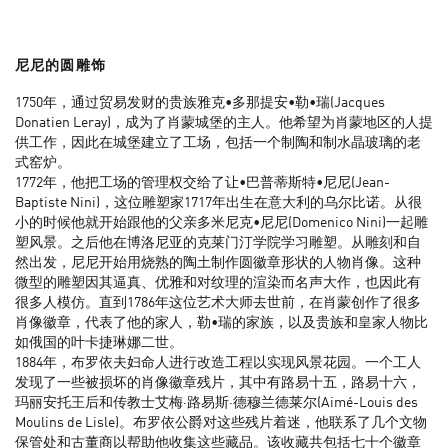
尼尼的
圆
雕
饰
1750年，通过贸易发财的贵族雅克•多那提安•勒•瑞(Jacques
Donatien Leray)，成为了肖蒙城堡的主人。他希望为肖蒙地区的人提
供工作，因此在城堡建立了工场，包括一个制陶和制水晶玻璃的老
式窑炉。
1772年，他把工场的管理权交给了让•巴普蒂斯特•尼尼(Jean-
Baptiste Nini)，这位雕塑家1717年出生在意大利的乌尔比诺。从很
小的时候他就开始跟他的父亲多米尼克•尼尼(Domenico Nini)一起雕
塑风景。之后他在博洛尼亚的克莱门汀学院学习雕塑。从雕刻和自
然出发，尼尼开始用烧熟的陶土制作圆徽章形状的人物肖像。这种
微型的雕塑因其逼真、优雅和对纹理的渲染而名声大作，也因此有
很多人模仿。直到1786年这位艺术大师去世前，在肖蒙创作了很多
肖像徽章，代表了他的家人，勒•瑞的家族，以及贵族和皇家人物比
如俄国的叶卡捷琳娜二世。
1884年，布罗依夫妇命人进行改造工程以实现风景花园。一个工人
发现了一些被损坏的肖像徽章残片，其中有路易十五，路易十六，
玛丽安托王后和传教士艾梅·路易斯·德穆兰德莱尔(Aimé-Louis des
Moulins de Lisle)。布罗依公爵对这些残片着迷，他联系了几个文物
保管处和古董商以帮助他收集这些藏品。该收藏共包括七十个徽章