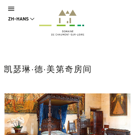
ZH-HANS
凯瑟琳·德·美第奇房间