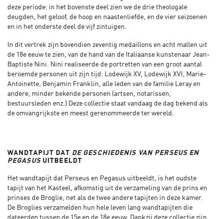
deze periode: in het bovenste deel zien we de drie theologale
deugden, het geloof, de hoop en naastenliefde, en de vier seizoenen
en in het onderste deel de vijf zintuigen.
In dit vertrek zijn bovendien zeventig medaillons en acht mallen uit
de 18e eeuw te zien, van de hand van de Italiaanse kunstenaar Jean-
Baptiste Nini. Nini realiseerde de portretten van een groot aantal
beroemde personen uit zijn tijd: Lodewijk XV, Lodewijk XVI, Marie-
Antoinette, Benjamin Franklin, alle leden van de familie Leray en
andere, minder bekende personen (artsen, notarissen,
bestuursleden enz.) Deze collectie staat vandaag de dag bekend als
de omvangrijkste en meest gerenommeerde ter wereld.
WANDTAPIJT DAT
DE GESCHIEDENIS VAN PERSEUS EN
PEGASUS
UITBEELDT
Het wandtapijt dat Perseus en Pegasus uitbeeldt, is het oudste
tapijt van het Kasteel, afkomstig uit de verzameling van de prins en
prinses de Broglie, net als de twee andere tapijten in deze kamer.
De Broglies verzamelden hun hele leven lang wandtapijten die
dateerden tussen de 15e en de 18e eeuw. Dankzij deze collectie zijn