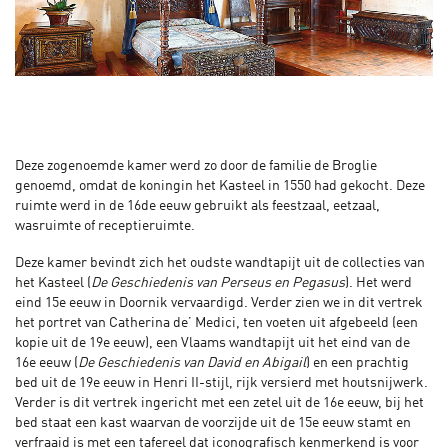
Deze zogenoemde kamer werd zo door de familie de Broglie
genoemd, omdat de koningin het Kasteel in 1550 had gekocht. Deze
ruimte werd in de 16de eeuw gebruikt als feestzaal, eetzaal,
wasruimte of receptieruimte.
Deze kamer bevindt zich het oudste wandtapijt uit de collecties van
het Kasteel (
De Geschiedenis van Perseus en Pegasus
). Het werd
eind 15e eeuw in Doornik vervaardigd. Verder zien we in dit vertrek
het portret van Catherina de’ Medici, ten voeten uit afgebeeld (een
kopie uit de 19e eeuw), een Vlaams wandtapijt uit het eind van de
16e eeuw (
De Geschiedenis van David en Abigail
) en een prachtig
bed uit de 19e eeuw in Henri II-stijl, rijk versierd met houtsnijwerk.
Verder is dit vertrek ingericht met een zetel uit de 16e eeuw, bij het
bed staat een kast waarvan de voorzijde uit de 15e eeuw stamt en
verfraaid is met een tafereel dat iconografisch kenmerkend is voor