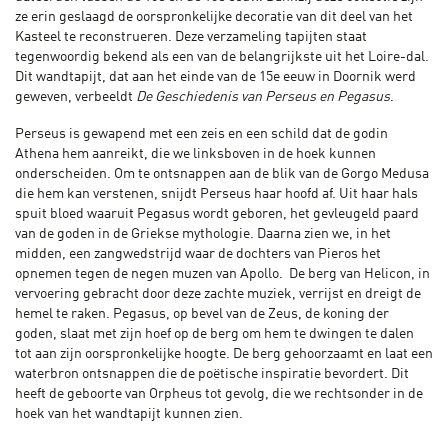
ze erin geslaagd de oorspronkelijke decoratie van dit deel van het
Kasteel te reconstrueren. Deze verzameling tapijten staat
tegenwoordig bekend als een van de belangrijkste uit het Loire-dal.
Dit wandtapijt, dat aan het einde van de 15e eeuw in Doornik werd
geweven, verbeeldt
De Geschiedenis van Perseus en Pegasus
.
Perseus is gewapend met een zeis en een schild dat de godin
Athena hem aanreikt, die we linksboven in de hoek kunnen
onderscheiden. Om te ontsnappen aan de blik van de Gorgo Medusa
die hem kan verstenen, snijdt Perseus haar hoofd af. Uit haar hals
spuit bloed waaruit Pegasus wordt geboren, het gevleugeld paard
van de goden in de Griekse mythologie. Daarna zien we, in het
midden, een zangwedstrijd waar de dochters van Pieros het
opnemen tegen de negen muzen van Apollo. De berg van Helicon, in
vervoering gebracht door deze zachte muziek, verrijst en dreigt de
hemel te raken. Pegasus, op bevel van de Zeus, de koning der
goden, slaat met zijn hoef op de berg om hem te dwingen te dalen
tot aan zijn oorspronkelijke hoogte. De berg gehoorzaamt en laat een
waterbron ontsnappen die de poëtische inspiratie bevordert. Dit
heeft de geboorte van Orpheus tot gevolg, die we rechtsonder in de
hoek van het wandtapijt kunnen zien.