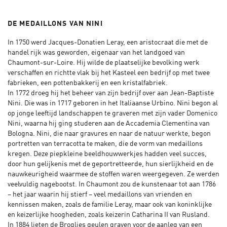
DE MEDAILLONS VAN NINI
In 1750 werd Jacques-Donatien Leray, een aristocraat die met de
handel rijk was geworden, eigenaar van het landgoed van
Chaumont-sur-Loire. Hij wilde de plaatselijke bevolking werk
verschaffen en richtte vlak bij het Kasteel een bedrijf op met twee
fabrieken, een pottenbakkerij en een kristalfabriek.
In 1772 droeg hij het beheer van zijn bedrijf over aan Jean-Baptiste
Nini. Die was in 1717 geboren in het Italiaanse Urbino. Nini begon al
op jonge leeftijd landschappen te graveren met zijn vader Domenico
Nini, waarna hij ging studeren aan de Accademia Clementina van
Bologna. Nini, die naar gravures en naar de natuur werkte, begon
portretten van terracotta te maken, die de vorm van medaillons
kregen. Deze piepkleine beeldhouwwerkjes hadden veel succes,
door hun gelijkenis met de geportretteerde, hun sierlijkheid en de
nauwkeurigheid waarmee de stoffen waren weergegeven. Ze werden
veelvuldig nagebootst. In Chaumont zou de kunstenaar tot aan 1786
– het jaar waarin hij stierf – veel medaillons van vrienden en
kennissen maken, zoals de familie Leray, maar ook van koninklijke
en keizerlijke hoogheden, zoals keizerin Catharina II van Rusland.
In 1884 lieten de Broglies geulen graven voor de aanleg van een