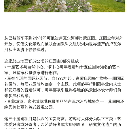
从巴黎驾车不到2小时即可抵达卢瓦尔河畔肖蒙庄园。庄园全年对外
开放。凭借文化景观而被联合国教科文组织列为世界遗产的卢瓦尔
河从庄园脚下静静流过。
这座总占地面积32公顷的庄园由3部分组成：
> 一座艺术与自然中心。该中心每年邀请约十五位国际知名的艺术
家、雕塑家和摄影家进行创作。
> 享誉全球的国际花园节。自1992年起，肖蒙庄园每年举办一届国际
花园节。每届花园节均确定一个主题。此项盛事得到园林业内人士
和爱好者的普遍认可，每年都吸引世界各地的风景园林设计师们前
来参展和观摩。
> 肖蒙城堡。这座城堡堪称最美丽的卢瓦尔河谷城堡之一，其周围环
绕秀美壮丽的英式景观公园。
这三个游览项目是我园的宝贵财富。游客可大体分为以下三类：艺
术爱好者或好奇者，园艺爱好者或大胆创新者，研究文化遗产的历