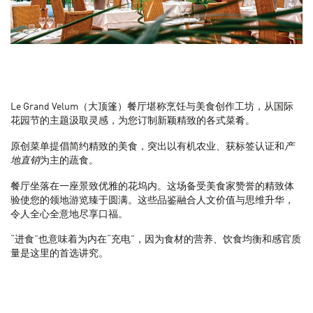
Le Grand Velum（大顶篷）餐厅堪称烹饪与美食创作工坊，从国际
花园节的主题汲取灵感，为您订制新颖精致的各式菜肴。
原创菜单提倡简约精致的美食，突出以有机农业、获标签认证和
产
地直销
为主的蔬食。
餐厅坐落在一座景致优雅的花坞内。这场备受美食家赞誉的精致体
验使您的领地游览臻于圆满。这些品鉴融合人文价值与思维升华，
令人全心全意地尽享口福。
“进食”也意味着为内在“充电”，因为食材的营养、饮食均衡和感官质
量是这里的首选讲究。