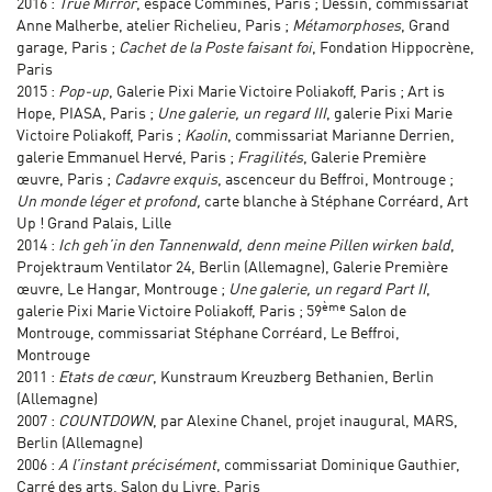
2016 :
True Mirror
, espace Commines, Paris ; Dessin, commissariat
Anne Malherbe, atelier Richelieu, Paris ;
Métamorphoses
, Grand
garage, Paris ;
Cachet de la Poste faisant foi
, Fondation Hippocrène,
Paris
2015 :
Pop-up
, Galerie Pixi Marie Victoire Poliakoff, Paris ; Art is
Hope, PIASA, Paris ;
Une galerie, un regard III
, galerie Pixi Marie
Victoire Poliakoff, Paris ;
Kaolin
, commissariat Marianne Derrien,
galerie Emmanuel Hervé, Paris ;
Fragilités
, Galerie Première
œuvre, Paris ;
Cadavre exquis
, ascenceur du Beffroi, Montrouge ;
Un monde léger et profond,
carte blanche à Stéphane Corréard, Art
Up ! Grand Palais, Lille
2014 :
Ich geh’in den Tannenwald, denn meine Pillen wirken bald
,
Projektraum Ventilator 24, Berlin (Allemagne), Galerie Première
œuvre, Le Hangar, Montrouge ;
Une galerie, un regard Part II
,
ème
galerie Pixi Marie Victoire Poliakoff, Paris ; 59
Salon de
Montrouge, commissariat Stéphane Corréard, Le Beffroi,
Montrouge
2011 :
Etats de cœur
, Kunstraum Kreuzberg Bethanien, Berlin
(Allemagne)
2007 :
COUNTDOWN
, par Alexine Chanel, projet inaugural, MARS,
Berlin (Allemagne)
2006 :
A l’instant précisément
, commissariat Dominique Gauthier,
Carré des arts, Salon du Livre, Paris