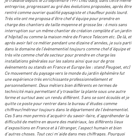
je travaille depuis le 25 septembre 1991 chez Gally, dans cette même
entreprise, progressant au gré des évolutions proposées, après être
rentré comme ouvrier qualifié paysagiste et chauffeur poids lourd.
Très vite ont me proposa d’être chef d’équipe pour prendre en
charge des chantiers de taille moyenne et grosse (ex : 6 mois sans
interruption sur un même chantier de création complète d’un jardin
d’hôpital) ou comme la maison mère de France Telecom etc. De là, et
après avoir fait ce métier pendant une dizaine d’années, je suis parti
dans le domaine de l’évènementiel toujours comme chef d’équipe et
très vite comme chef de secteur pour prendre en charge les
installations générales sur les salons ainsi que sur de gros
évènements ou stands en France et Europe (ex : stand Peugoet, etc)
Ce mouvement du paysage vers le monde du jardin éphémère fut
une expérience très enrichissante professionnellement et
personnellement. Deux métiers bien différents en termes de
technicité mais permettant d’y travailler la plante sous une autre
forme et surtout avec un rendu différent. 5 ans se sont écoulés et je
quitte ce poste pour rentrer dans le bureau d’études comme
chiffreur/métreur toujours dans le département de l’évènementiel.
Ces 5 ans mon permis d’acquérir du savoir-faire, d’appréhender la
difficulté de mettre en œuvre des matériaux, les différents lieux
d’expositions en France et à l’étranger, l’aspect humain et bien
d’autres choses. Tout ceci m’aide dans mes chiffrages. Pourquoi