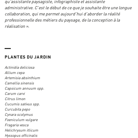
qu’assistante paysagiste, infographiste et assistante
administrative. C’est le début de ce que je souhaite être une longue
collaboration, qui me permet aujourd’hui d’aborder la réalité
professionnelle des métiers du paysage, de la conception à la
réalisation ».
PLANTES DU JARDIN
Actinidia deliciosa
Allium cepa
Artemisia absinthium
Camellia sinensis
Capsicum annuum spp.
Carum carvi
Citrus limon
Cucumis sativus spp.
Curcubita pepo
Cynara scolymus
Foeniculum vulgare
Fragaria vesca
Helichrysum itlicum
Hyssopus officinalis