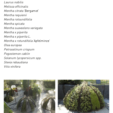
Laurus nobilis
Melissa officinalis
Mentha citrata
‘Bergamot’
Mentha requienii
Mentha rotoundifolia
Mentha spicata
Mentha suaveolens variegata
Mentha x piperita
Mentha x piperita L.
Mentha x rotundifolia
‘Apfelminze’
Olea europea
Petroselinum crispum
Pogostemon cablin
Solanum lycopersicum spp.
Stevia rebaudiana
Vitis vinifera