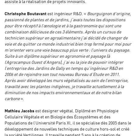
assiste à la réalisation de projets innovants.
Christophe Boutavant
est ingénieur R&D. «
Bourguignon d’origine,
passionné de plantes et de jardins, j’avais toutes les dispositions
pour être réceptif à l’œnologie et à la gastronomie qui sont une
combinaison délicieuse de ces 3 éléments. Après un cursus de
technicien supérieur en agroalimentaire j’ai décidé de changer de
voie et de quitter ce monde industriel bien trop fermé pour moi pour
m’orienter vers une voie beaucoup plus verte : l’univers du paysage.
Suite à un diplôme supérieur en agronomie et paysage (à
l’Agrocampus Ouest d’Angers), j’ai eu la joie de pouvoir intégrer
l’entreprise des Jardins de Gally en temps qu’ingénieur R&D en
2006 et de rejoindre son tout nouveau Bureau d’Etude en 2011.
Après avoir développé les murs végétalisés au sein de l’entreprise,
travaillé avec les plantes indigènes, je travaille actuellement à la
diminution de nos impacts environnementaux et de notre bilan
carbone
».
Mathieu Jacobs
est designer végétal. Diplômé en Physiologie
Cellulaire Végétale et en Biologie des Écosystèmes et des
Populations de l’Université Paris XI, il se spécialise dès 2005 dans le
développement de nouvelles techniques de culture hors-sol et créé
la société Vertilignes. Il travaille pendant 5 ans à la création de