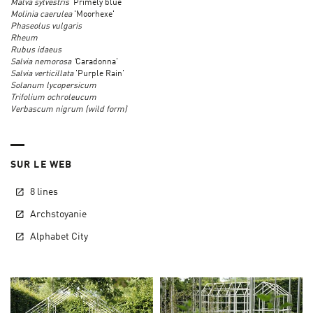
Malva sylvestris
'Primely blue'
Molinia caerulea
'Moorhexe'
Phaseolus vulgaris
Rheum
Rubus idaeus
Salvia nemorosa '
Caradonna'
Salvia verticillata
'Purple Rain'
Solanum lycopersicum
Trifolium ochroleucum
Verbascum nigrum (wild form)
SUR LE WEB
8 lines
Archstoyanie
Alphabet City