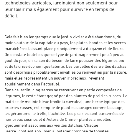
technologies agricoles, jardinaient non seulement pour
leur loisir mais également pour survivre en temps de
déficit.
Cela fait bien longtemps que le jardin vivrier a été abandonné, du
moins autour de la capitale du pays, les plates-bandes et les serres
maraichères laissant place principalement à du gazon et de fleurs.
On constate toutefois que ce type de jardinage revient peu à peu au
gout du jour, en raison du besoin de faire pousser des légumes bio
et de la crise économique latente. Les parcelles des vieilles datchas
sont désormais probablement envahies ou réinvesties par la nature,
mais elles représentent un souvenir précieux, revenant
soudainement dans l'actualité.
Dans ce jardin, cinq serres se retrouvent en partie composées de
légumes, le reste étant gagné par des plantes de prairies russes. La
matrice de molinie bleue (molinia caerulea), une herbe typique des
prairies russes, est remplie de plantes sauvages comme la sauge,
les géraniums, le trèfle, l'achillée. Les prairies sont parsemées de
nombreux cosmos et d'Asters de Chine - plantes annuelles
typiquement associées aux vieilles datchas. Chaque
"serre" contient son "menu" potager composé de tomates,