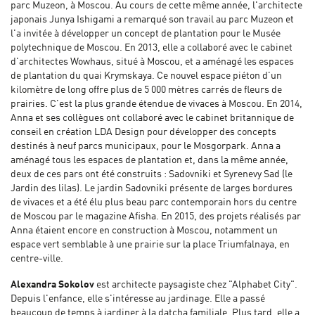
parc Muzeon, à Moscou. Au cours de cette même année, l'architecte
japonais Junya Ishigami a remarqué son travail au parc Muzeon et
l'a invitée à développer un concept de plantation pour le Musée
polytechnique de Moscou. En 2013, elle a collaboré avec le cabinet
d'architectes Wowhaus, situé à Moscou, et a aménagé les espaces
de plantation du quai Krymskaya. Ce nouvel espace piéton d'un
kilomètre de long offre plus de 5 000 mètres carrés de fleurs de
prairies. C'est la plus grande étendue de vivaces à Moscou. En 2014,
Anna et ses collègues ont collaboré avec le cabinet britannique de
conseil en création LDA Design pour développer des concepts
destinés à neuf parcs municipaux, pour le Mosgorpark. Anna a
aménagé tous les espaces de plantation et, dans la même année,
deux de ces pars ont été construits : Sadovniki et Syrenevy Sad (le
Jardin des lilas). Le jardin Sadovniki présente de larges bordures
de vivaces et a été élu plus beau parc contemporain hors du centre
de Moscou par le magazine Afisha. En 2015, des projets réalisés par
Anna étaient encore en construction à Moscou, notamment un
espace vert semblable à une prairie sur la place Triumfalnaya, en
centre-ville.
Alexandra Sokolov
est architecte paysagiste chez "Alphabet City".
Depuis l'enfance, elle s'intéresse au jardinage. Elle a passé
beaucoup de temps à jardiner à la datcha familiale. Plus tard, elle a