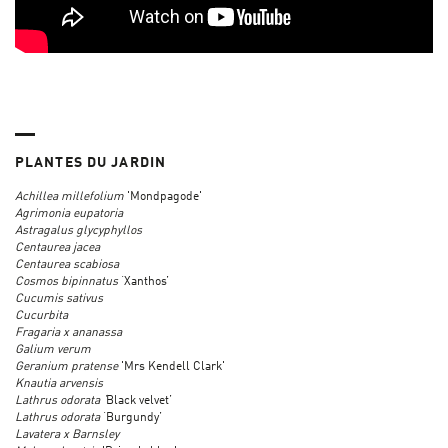
PLANTES DU JARDIN
Achillea millefolium
'Mondpagode'
Agrimonia eupatoria
Astragalus glycyphyllos
Centaurea jacea
Centaurea scabiosa
Cosmos bipinnatus
‘Xanthos’
Cucumis sativus
Cucurbita
Fragaria x ananassa
Galium verum
Geranium pratense
'Mrs Kendell Clark'
Knautia arvensis
Lathrus odorata ‘
Black velvet’
Lathrus odorata
‘Burgundy’
Lavatera x Barnsley