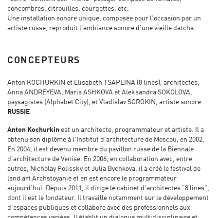
concombres, citrouilles, courgettes, etc.
Une installation sonore unique, composée pour l'occasion par un
artiste russe, reproduit l'ambiance sonore d'une vieille datcha.
CONCEPTEURS
Anton KOCHURKIN et Elisabeth TSAPLINA (8 lines), architectes,
Anna ANDREYEVA, Maria ASHKOVA et Aleksandra SOKOLOVA,
paysagistes (Alphabet City), et Vladislav SOROKIN, artiste sonore
RUSSIE
Anton Kochurkin
est un architecte, programmateur et artiste. Il a
obtenu son diplôme à l'Institut d'architecture de Moscou, en 2002.
En 2004, il est devenu membre du pavillon russe de la Biennale
d'architecture de Venise. En 2006, en collaboration avec, entre
autres, Nicholay Polissky et Julia Bychkova, il a créé le festival de
land art Archstoyanie et en est encore le programmateur
aujourd'hui. Depuis 2011, il dirige le cabinet d'architectes "8 lines",
dont il est le fondateur. Il travaille notamment sur le développement
d'espaces publiques et collabore avec des professionnels aux
compétences variées. Il établit un dialogue multidisciplinaire et