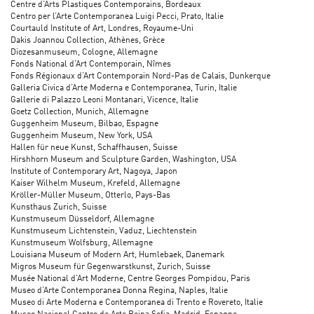
Centre d’Arts Plastiques Contemporains, Bordeaux
Centro per l’Arte Contemporanea Luigi Pecci, Prato, Italie
Courtauld Institute of Art, Londres, Royaume-Uni
Dakis Joannou Collection, Athènes, Grèce
Diozesanmuseum, Cologne, Allemagne
Fonds National d’Art Contemporain, Nîmes
Fonds Régionaux d’Art Contemporain Nord-Pas de Calais, Dunkerque
Galleria Civica d’Arte Moderna e Contemporanea, Turin, Italie
Gallerie di Palazzo Leoni Montanari, Vicence, Italie
Goetz Collection, Munich, Allemagne
Guggenheim Museum, Bilbao, Espagne
Guggenheim Museum, New York, USA
Hallen für neue Kunst, Schaffhausen, Suisse
Hirshhorn Museum and Sculpture Garden, Washington, USA
Institute of Contemporary Art, Nagoya, Japon
Kaiser Wilhelm Museum, Krefeld, Allemagne
Kröller-Müller Museum, Otterlo, Pays-Bas
Kunsthaus Zurich, Suisse
Kunstmuseum Düsseldorf, Allemagne
Kunstmuseum Lichtenstein, Vaduz, Liechtenstein
Kunstmuseum Wolfsburg, Allemagne
Louisiana Museum of Modern Art, Humlebaek, Danemark
Migros Museum für Gegenwarstkunst, Zurich, Suisse
Musée National d’Art Moderne, Centre Georges Pompidou, Paris
Museo d’Arte Contemporanea Donna Regina, Naples, Italie
Museo di Arte Moderna e Contemporanea di Trento e Rovereto, Italie