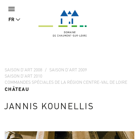
FR
SAISON D'ART 2008
SAISON D'ART 2009
SAISON D'ART 2010
COMMANDES SPÉCIALES DE LA RÉGION CENTRE-VAL DE LOIRE
CHÂTEAU
JANNIS KOUNELLIS