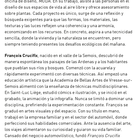
oficina de diseño,
MUDA.
En su trabajo, asiste a las personas en el
diseño de sus espacios de vida al aire libre y ofrece asesoramiento
sobre plantas. Cada proyecto es único, surge de una reflexión y
búsqueda exigentes para que las formas, los materiales, las
texturas y las luces reflejen una coherencia y una armonía,
economizando en los recursos. En concreto, aspira a una tecnicidad
sencilla, donde la vivienda y la naturaleza se encuentren, pero
siempre teniendo presentes los desafíos ecológicos del mañana.
François Crucifix
, nacido en el valle de la Semois, descubrió de
manera espontánea los paisajes de las Ardenas y a los habitantes
que pueblan sus ríos y bosques. Comenzó con la acuarela y
rápidamente experimentó con diversas técnicas. Así empezó una
educación artística que la Academia de Bellas Artes de Vresse-sur-
Semois alimentó con la enseñanza de técnicas multidisciplinares.
En Saint-Luc Liège, estudió cómics e ilustración, y se inició en el
grabado, la animación y la infografía. Nunca se limitó a dominar una
disciplina, prefiriendo la experimentación constante. François se
graduó en artes visuales y del espacio. Con su título en mano,
trabajó en la empresa familiar y en el sector del automóvil, donde
perfeccionó sus habilidades comerciales. Ante la ausencia del arte,
los viajes alimentaron su curiosidad y guiaron su vida familiar.
Cansado del negocio automovilístico, fundó
François Crucifix