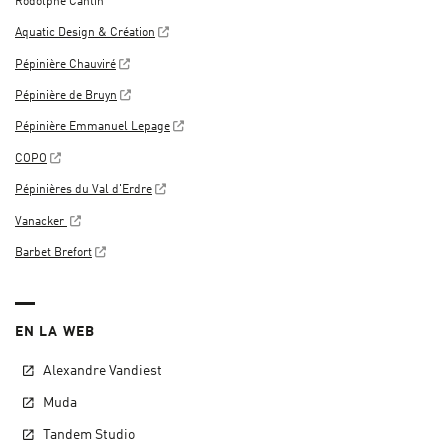
Rodolphe Cantin
Aquatic Design & Création
Pépinière Chauviré
Pépinière de Bruyn
Pépinière Emmanuel Lepage
COPO
Pépinières du Val d'Erdre
Vanacker
Barbet Brefort
EN LA WEB
Alexandre Vandiest
Muda
Tandem Studio