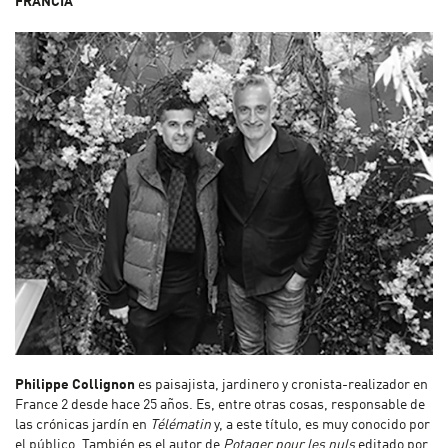
FRANCIA
Philippe Collignon
es paisajista, jardinero y cronista-realizador en
France 2 desde hace 25 años. Es, entre otras cosas, responsable de
las crónicas jardín en
Télématin
y, a este título, es muy conocido por
el público. También es el autor de
Potager pour les nuls
editado por