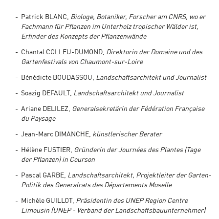
Patrick BLANC,
Biologe, Botaniker, Forscher am CNRS, wo er
Fachmann für Pflanzen im Unterholz tropischer Wälder ist,
Erfinder des Konzepts der Pflanzenwände
Chantal COLLEU-DUMOND,
Direktorin der Domaine und des
Gartenfestivals von Chaumont-sur-Loire
Bénédicte BOUDASSOU,
Landschaftsarchitekt und Journalist
Soazig DEFAULT,
Landschaftsarchitekt und Journalist
Ariane DELILEZ,
Generalsekretärin der Fédération Française
du Paysage
Jean-Marc DIMANCHE,
künstlerischer Berater
Hélène FUSTIER,
Gründerin der Journées des Plantes (Tage
der Pflanzen) in Courson
Pascal GARBE,
Landschaftsarchitekt, Projektleiter der Garten-
Politik des Generalrats des Départements Moselle
Michèle GUILLOT,
Präsidentin des UNEP Region Centre
Limousin (UNEP - Verband der Landschaftsbauunternehmer)