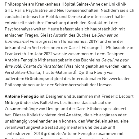
Philosophie am Krankenhaus Hôpital Sainte-Anne der Uniklinik
GHU Paris Psychiatrie und Neurowissenschaften. Nachdem sie sich
zunächst intensiv für Politik und Demokratie interessiert hatte,
entwickelte sich ihre Forschung durch den Kontakt mit der
Psychoanalyse weiter. Heute befasst sie sich hauptsächlich mit
ethischen Fragen. Sie ist Autorin des Buches
Le Soin est un
humanisme
(Fürsorge ist ein Humanismus, 2019) und eine der
bekanntesten Vertreterinnen der Care („Fürsorge“) - Philosophie in
Frankreich. Im Jahr 2022 war sie zusammen mit dem Designer
Antoine Fenoglio Mitherausgeberin des Büchleins
Ce qui ne peut
être volé. Charte du Verstohlen
(Was nicht gestohlen werden kann.
Verstohlen-Charta, Tracts-Gallimard). Cynthia Fleury war
außerdem Gründungsmitglied des Internationalen Netzwerks der
Philosophinnen unter der Schirmherrschaft der Unesco.
Antoine Fenoglio
ist Designer und zusammen mit Frédéric Lecourt
Mitbegründer des Kollektivs Les Sismo, das sich auf die
Zusammenhänge von Design und der Care-Ethiken spezialisiert
hat. Dieses Kollektiv bieten drei Ansätze, die sich ergänzen oder
unabhängig voneinander sein können: den Wandel einleiten, eine
verantwortungsvolle Gestaltung meistern und die Zukunft
„entriskieren“. 2018 gründete Antoine Fenoglio zusammen mit