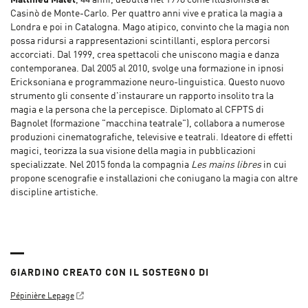
Matthieu Malet
, 44 anni, debutta nel 1998 come illusionista al
Casinò de Monte-Carlo. Per quattro anni vive e pratica la magia a
Londra e poi in Catalogna. Mago atipico, convinto che la magia non
possa ridursi a rappresentazioni scintillanti, esplora percorsi
accorciati. Dal 1999, crea spettacoli che uniscono magia e danza
contemporanea. Dal 2005 al 2010, svolge una formazione in ipnosi
Ericksoniana e programmazione neuro-linguistica. Questo nuovo
strumento gli consente d'instaurare un rapporto insolito tra la
magia e la persona che la percepisce. Diplomato al CFPTS di
Bagnolet (formazione "macchina teatrale"), collabora a numerose
produzioni cinematografiche, televisive e teatrali. Ideatore di effetti
magici, teorizza la sua visione della magia in pubblicazioni
specializzate. Nel 2015 fonda la compagnia
Les mains libres
in cui
propone scenografie e installazioni che coniugano la magia con altre
discipline artistiche.
GIARDINO CREATO CON IL SOSTEGNO DI
Pépinière Lepage