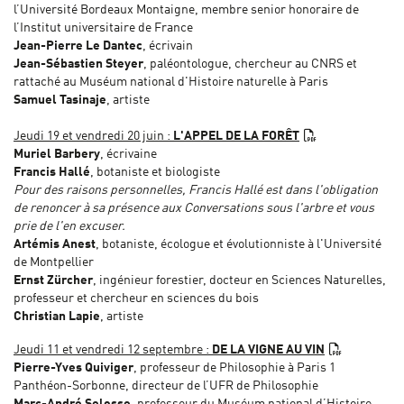
l’Université Bordeaux Montaigne, membre senior honoraire de
l’Institut universitaire de France
Jean-Pierre Le Dantec
, écrivain
Jean-Sébastien Steyer
, paléontologue, chercheur au CNRS et
rattaché au Muséum national d'Histoire naturelle à Paris
Samuel Tasinaje
, artiste
Jeudi 19 et vendredi 20 juin :
L'APPEL DE LA FORÊT
Muriel Barbery
, écrivaine
Francis Hallé
, botaniste et biologiste
Pour des raisons personnelles, Francis Hallé est dans l'obligation
de renoncer à sa présence aux Conversations sous l'arbre et vous
prie de l'en excuser.
Artémis Anest
, botaniste, écologue et évolutionniste à l'Université
de Montpellier
Ernst Zürcher
, ingénieur forestier, docteur en Sciences Naturelles,
professeur et chercheur en sciences du bois
Christian Lapie
, artiste
Jeudi 11 et vendredi 12 septembre :
DE LA VIGNE AU VIN
Pierre-Yves Quiviger
, professeur de Philosophie à Paris 1
Panthéon-Sorbonne, directeur de l’UFR de Philosophie