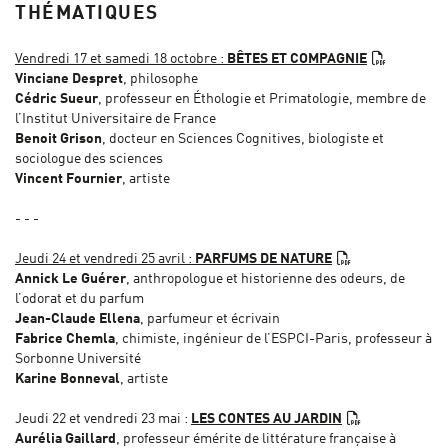
THÉMATIQUES
Vendredi 17 et samedi 18 octobre :
BÊTES ET COMPAGNIE
Vinciane Despret
, philosophe
Cédric Sueur
, professeur en Éthologie et Primatologie, membre de
l’Institut Universitaire de France
Benoit Grison
, docteur en Sciences Cognitives, biologiste et
sociologue des sciences
Vincent Fournier
, artiste
- - -
Jeudi 24 et vendredi 25 avril :
PARFUMS DE NATURE
Annick Le Guérer
, anthropologue et historienne des odeurs, de
l’odorat et du parfum
Jean-Claude Ellena
, parfumeur et écrivain
Fabrice Chemla
, chimiste, ingénieur de l’ESPCI-Paris, professeur à
Sorbonne Université
Karine Bonneval
, artiste
Jeudi 22 et vendredi 23 mai :
LES CONTES AU JARDIN
Aurélia Gaillard
, professeur émérite de littérature française à