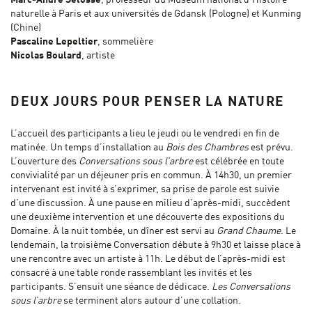
Marc-André Selosse
, professeur du Muséum national d’Histoire
naturelle à Paris et aux universités de Gdansk (Pologne) et Kunming
(Chine)
Pascaline Lepeltier
, sommelière
Nicolas Boulard
, artiste
DEUX JOURS POUR PENSER LA NATURE
L’accueil des participants a lieu le jeudi ou le vendredi en fin de
matinée. Un temps d’installation au
Bois des Chambres
est prévu.
L’ouverture des
Conversations sous l’arbre
est célébrée en toute
convivialité par un déjeuner pris en commun. À 14h30, un premier
intervenant est invité à s’exprimer, sa prise de parole est suivie
d’une discussion. À une pause en milieu d’après-midi, succèdent
une deuxième intervention et une découverte des expositions du
Domaine. À la nuit tombée, un dîner est servi au
Grand Chaume
. Le
lendemain, la troisième Conversation débute à 9h30 et laisse place à
une rencontre avec un artiste à 11h. Le début de l’après-midi est
consacré à une table ronde rassemblant les invités et les
participants. S’ensuit une séance de dédicace.
Les Conversations
sous l’arbre
se terminent alors autour d’une collation.