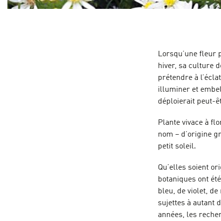
Lorsqu’une fleur 
hiver, sa culture 
prétendre à l’écla
illuminer et embel
déploierait peut-ê
Plante vivace à fl
nom – d’origine gr
petit soleil.
Qu’elles soient or
botaniques ont ét
bleu, de violet, d
sujettes à autant 
années, les reche