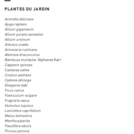
PLANTES DU JARDIN
Actinidia deliciosa
Ajuga reptans
Allium giganteum
Allium purple sensation
Allium ursinum
Arbutus unedo
Armoracia rusticana
Atemisia dracunculus
Bambusa multiplex
'Alphonse Karr'
Capparis spinosa
Castanea sativa
Corylus avellana
Cydonia oblonga
Diospyros kaki
Ficus carica
Foeniculum vulgare
Fragraria vasca
Humulus lupulus
Lonicefera caprifolium
Malus domestica
Mentha piperita
Passiflora edulis
Prunus persica