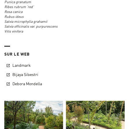
Punica granatum
Ribes rubrum ‘red’
Rosa canica
Rubus ideus
Salvia microphylla grahamii
Salvia officinalis var. purpurescens
Vitis vinifera
SUR LE WEB
Landmark
Bijaya Silvestri
Debora Mondella