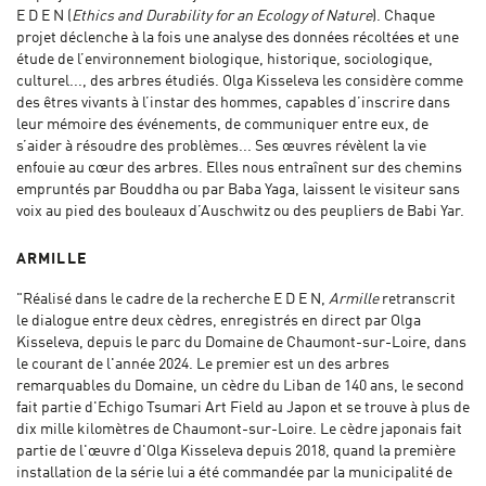
E D E N (
Ethics and Durability for an Ecology of Nature
). Chaque
projet déclenche à la fois une analyse des données récoltées et une
étude de l’environnement biologique, historique, sociologique,
culturel..., des arbres étudiés. Olga Kisseleva les considère comme
des êtres vivants à l’instar des hommes, capables d’inscrire dans
leur mémoire des événements, de communiquer entre eux, de
s’aider à résoudre des problèmes... Ses œuvres révèlent la vie
enfouie au cœur des arbres. Elles nous entraînent sur des chemins
empruntés par Bouddha ou par Baba Yaga, laissent le visiteur sans
voix au pied des bouleaux d’Auschwitz ou des peupliers de Babi Yar.
ARMILLE
"Réalisé dans le cadre de la recherche E D E N,
Armille
retranscrit
le dialogue entre deux cèdres, enregistrés en direct par Olga
Kisseleva, depuis le parc du Domaine de Chaumont-sur-Loire, dans
le courant de l'année 2024. Le premier est un des arbres
remarquables du Domaine, un cèdre du Liban de 140 ans, le second
fait partie d'Echigo Tsumari Art Field au Japon et se trouve à plus de
dix mille kilomètres de Chaumont-sur-Loire. Le cèdre japonais fait
partie de l'œuvre d'Olga Kisseleva depuis 2018, quand la première
installation de la série lui a été commandée par la municipalité de